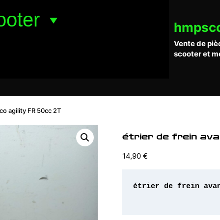
ooter
hmpsc
Vente de piè
scooter et m
co agility FR 50cc 2T
étrier de frein av
14,90
€
étrier de frein avan