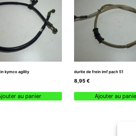
ein kymco agility
durite de frein imf pach 51
8,95
€
Ajouter au panier
Ajouter au panie