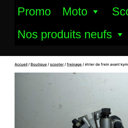
Aller
Promo
Moto
Sc
au
contenu
Nos produits neufs
Accueil
/
Boutique
/
scooter
/
freinage
/
étrier de frein avant kym