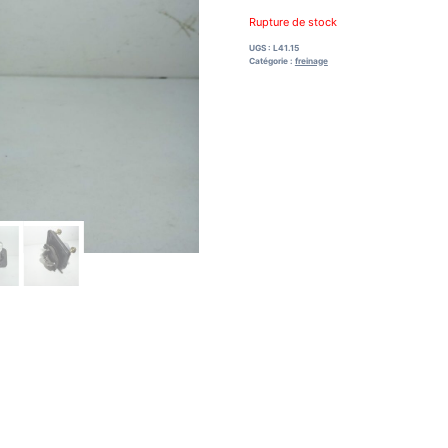
Rupture de stock
UGS :
L41.15
Catégorie :
freinage