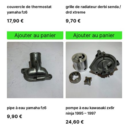
couvercle de thermostat
grille de radiateur derbi senda /
yamaha fz6
drd xtreme
17,90
€
9,70
€
Ajouter au panier
Ajouter au panier
pipe à eau yamaha fz6
pompe à eau kawasaki zx6r
ninja 1995 – 1997
9,90
€
24,60
€