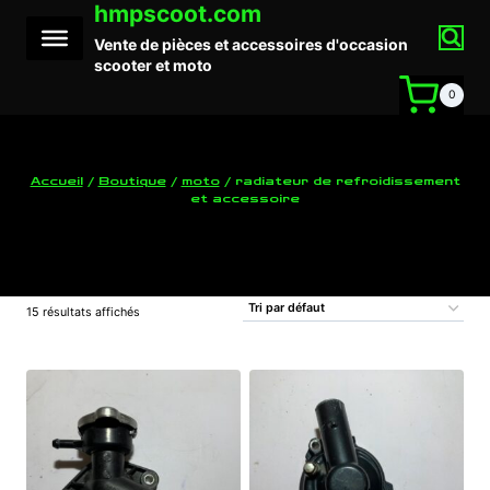
hmpscoot.com
Aller
au
Vente de pièces et accessoires d'occasion
contenu
scooter et moto
0
Accueil
/
Boutique
/
moto
/
radiateur de refroidissement
et accessoire
radiateur de refroidissement et accessoire
15 résultats affichés