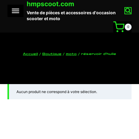
hmpscoot.com
Aller
au
Vente de pièces et accessoires d'occasion
contenu
scooter et moto
0
Accueil
/
Boutique
/
moto
/
réservoir d'huile
réservoir d'huile
Aucun produit ne correspond à votre sélection.