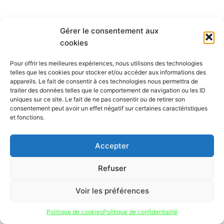
Gérer le consentement aux
cookies
INFORMATION
Pour offrir les meilleures expériences, nous utilisons des technologies
telles que les cookies pour stocker et/ou accéder aux informations des
Mon compte
appareils. Le fait de consentir à ces technologies nous permettra de
traiter des données telles que le comportement de navigation ou les ID
Nous contacter
uniques sur ce site. Le fait de ne pas consentir ou de retirer son
Mode paiement
consentement peut avoir un effet négatif sur certaines caractéristiques
Nos services
et fonctions.
Conditions générales de vente
Politique de confidentialité
Accepter
Mentions légales
Politique de cookies (UE)
Refuser
Voir les préférences
Politique de cookies
Politique de confidentialité
© 2026 hmpscoot.com tous droits réservés