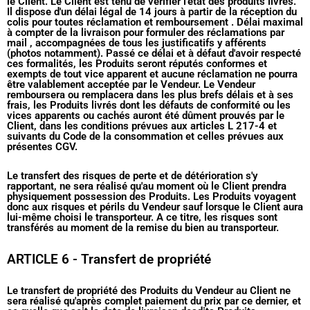
le Client. Le Client est tenu de vérifier l'état des produits livrés.
Il dispose d'un délai légal de 14 jours à partir de la réception du
colis pour toutes réclamation et remboursement . Délai maximal
à compter de la livraison pour formuler des réclamations par
mail , accompagnées de tous les justificatifs y afférents
(photos notamment). Passé ce délai et à défaut d'avoir respecté
ces formalités, les Produits seront réputés conformes et
exempts de tout vice apparent et aucune réclamation ne pourra
être valablement acceptée par le Vendeur. Le Vendeur
remboursera ou remplacera dans les plus brefs délais et à ses
frais, les Produits livrés dont les défauts de conformité ou les
vices apparents ou cachés auront été dûment prouvés par le
Client, dans les conditions prévues aux articles L 217-4 et
suivants du Code de la consommation et celles prévues aux
présentes CGV.
Le transfert des risques de perte et de détérioration s'y
rapportant, ne sera réalisé qu'au moment où le Client prendra
physiquement possession des Produits. Les Produits voyagent
donc aux risques et périls du Vendeur sauf lorsque le Client aura
lui-même choisi le transporteur. A ce titre, les risques sont
transférés au moment de la remise du bien au transporteur.
ARTICLE 6 - Transfert de propriété
Le transfert de propriété des Produits du Vendeur au Client ne
sera réalisé qu'après complet paiement du prix par ce dernier, et