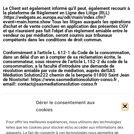
Le Client est également informé qu’il peut, également recourir à
la plateforme de Règlement en Ligne des Litige (RLL)
:https://webgate.ec.europa.eu/odr/main/index.cfm?
event=main.home.show Tous les litiges auxquels les opérations
d'achat et de vente conclues en application des présentes CGV
et qui n’auraient pas fait l’objet d’un règlement amiable entre le
vendeur ou par médiation, seront soumis aux tribunaux
compétents dans les conditions de droit commun.
Conformément à l'article L. 612-1 du Code de la consommation,
dans un délai d’un an à compter de sa réclamation écrite, le
consommateur, sous réserve de l’article L.152-2 du code de la
consommation, a la faculté d’introduire une demande de
résolution amiable par voie de médiation, auprès de!SAS
Médiation Solution222 chemin de la bergerie 01800 Saint Jean
de Niostsite!: https://www.sasmediationsolution-conso.fr ,
email!: contact@sasmediationsolution-conso.fr
Réalisé sur https://www.legalplace.fr
Gérer le consentement aux
cookies
INFORMATION
Pour offrir les meilleures expériences, nous utilisons des technologies
telles que les cookies pour stocker et/ou accéder aux informations des
Mon compte
appareils. Le fait de consentir à ces technologies nous permettra de