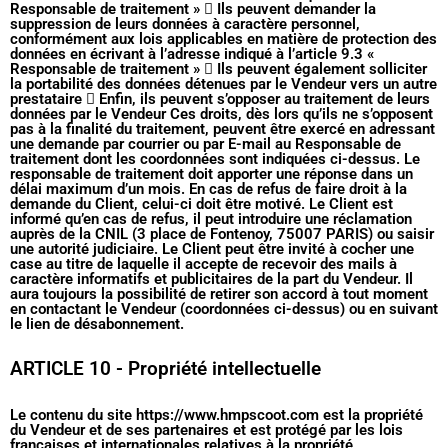
Responsable de traitement »  Ils peuvent demander la
suppression de leurs données à caractère personnel,
conformément aux lois applicables en matière de protection des
données en écrivant à l’adresse indiqué à l’article 9.3 «
Responsable de traitement »  Ils peuvent également solliciter
la portabilité des données détenues par le Vendeur vers un autre
prestataire  Enfin, ils peuvent s’opposer au traitement de leurs
données par le Vendeur Ces droits, dès lors qu’ils ne s’opposent
pas à la finalité du traitement, peuvent être exercé en adressant
une demande par courrier ou par E-mail au Responsable de
traitement dont les coordonnées sont indiquées ci-dessus. Le
responsable de traitement doit apporter une réponse dans un
délai maximum d’un mois. En cas de refus de faire droit à la
demande du Client, celui-ci doit être motivé. Le Client est
informé qu’en cas de refus, il peut introduire une réclamation
auprès de la CNIL (3 place de Fontenoy, 75007 PARIS) ou saisir
une autorité judiciaire. Le Client peut être invité à cocher une
case au titre de laquelle il accepte de recevoir des mails à
caractère informatifs et publicitaires de la part du Vendeur. Il
aura toujours la possibilité de retirer son accord à tout moment
en contactant le Vendeur (coordonnées ci-dessus) ou en suivant
le lien de désabonnement.
ARTICLE 10 - Propriété intellectuelle
Le contenu du site https://www.hmpscoot.com est la propriété
du Vendeur et de ses partenaires et est protégé par les lois
françaises et internationales relatives à la propriété