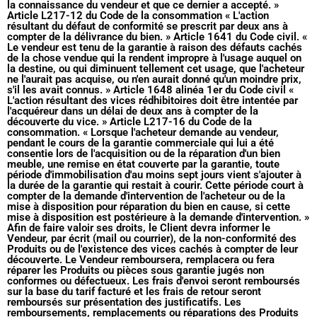
la connaissance du vendeur et que ce dernier a accepté. »
Article L217-12 du Code de la consommation « L'action
résultant du défaut de conformité se prescrit par deux ans à
compter de la délivrance du bien. » Article 1641 du Code civil. «
Le vendeur est tenu de la garantie à raison des défauts cachés
de la chose vendue qui la rendent impropre à l'usage auquel on
la destine, ou qui diminuent tellement cet usage, que l'acheteur
ne l'aurait pas acquise, ou n'en aurait donné qu'un moindre prix,
s'il les avait connus. » Article 1648 alinéa 1er du Code civil «
L'action résultant des vices rédhibitoires doit être intentée par
l'acquéreur dans un délai de deux ans à compter de la
découverte du vice. » Article L217-16 du Code de la
consommation. « Lorsque l'acheteur demande au vendeur,
pendant le cours de la garantie commerciale qui lui a été
consentie lors de l'acquisition ou de la réparation d'un bien
meuble, une remise en état couverte par la garantie, toute
période d'immobilisation d'au moins sept jours vient s'ajouter à
la durée de la garantie qui restait à courir. Cette période court à
compter de la demande d'intervention de l'acheteur ou de la
mise à disposition pour réparation du bien en cause, si cette
mise à disposition est postérieure à la demande d'intervention. »
Afin de faire valoir ses droits, le Client devra informer le
Vendeur, par écrit (mail ou courrier), de la non-conformité des
Produits ou de l'existence des vices cachés à compter de leur
découverte. Le Vendeur remboursera, remplacera ou fera
réparer les Produits ou pièces sous garantie jugés non
conformes ou défectueux. Les frais d'envoi seront remboursés
sur la base du tarif facturé et les frais de retour seront
remboursés sur présentation des justificatifs. Les
remboursements, remplacements ou réparations des Produits