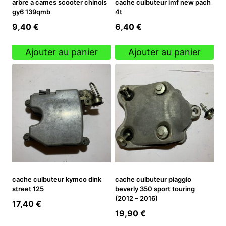
arbre a cames scooter chinois
cache culbuteur imf new pach
gy6 139qmb
4t
9,40
€
6,40
€
Ajouter au panier
Ajouter au panier
cache culbuteur kymco dink
cache culbuteur piaggio
street 125
beverly 350 sport touring
(2012 – 2016)
17,40
€
19,90
€