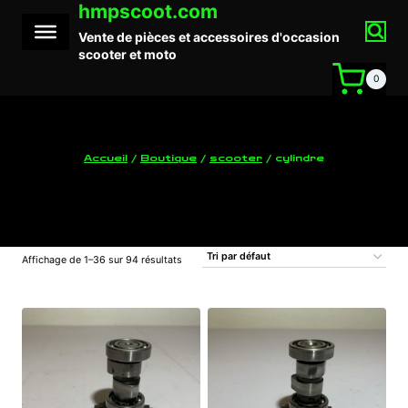
hmpscoot.com
Aller
au
Vente de pièces et accessoires d'occasion
contenu
scooter et moto
0
Accueil
/
Boutique
/
scooter
/
cylindre
cylindre
Affichage de 1–36 sur 94 résultats