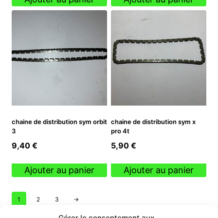
chaine de distribution sym orbit
chaine de distribution sym x
3
pro 4t
9,40
€
5,90
€
Ajouter au panier
Ajouter au panier
1
2
3
→
Gérer le consentement aux