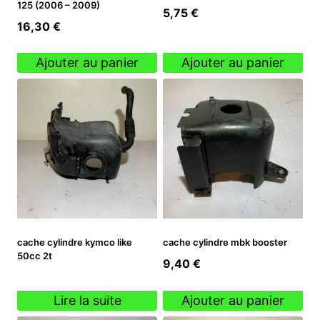
125 (2006 – 2009)
5,75
€
16,30
€
Ajouter au panier
Ajouter au panier
cache cylindre kymco like
cache cylindre mbk booster
50cc 2t
9,40
€
Lire la suite
Ajouter au panier