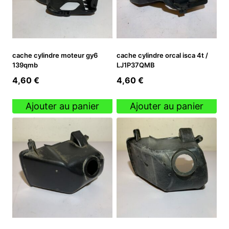
cache cylindre moteur gy6
cache cylindre orcal isca 4t /
139qmb
LJ1P37QMB
4,60
€
4,60
€
Ajouter au panier
Ajouter au panier