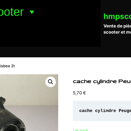
ooter
hmpsc
Vente de piè
scooter et m
isbee 2t
cache cylindre Pe
5,70
€
cache cylindre Peug
1 en stock