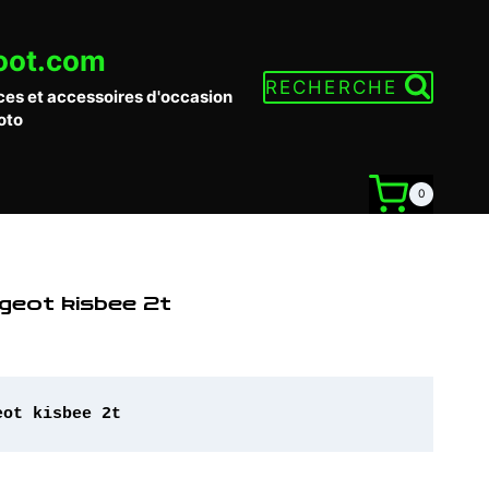
oot.com
RECHERCHE
ces et accessoires d'occasion
oto
0
ugeot kisbee 2t
eot kisbee 2t