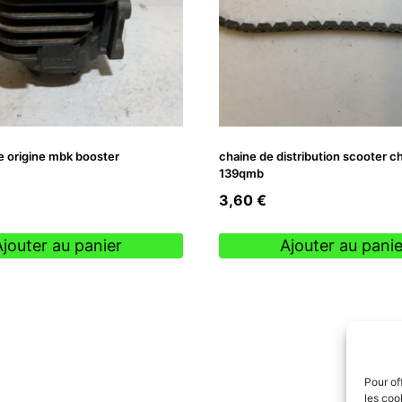
e origine mbk booster
chaine de distribution scooter c
139qmb
3,60
€
Ajouter au panier
Ajouter au panie
Pour of
les coo