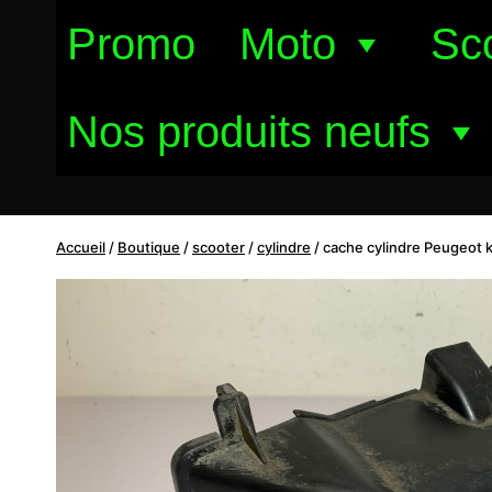
Aller
Promo
Moto
Sc
au
contenu
Nos produits neufs
Accueil
/
Boutique
/
scooter
/
cylindre
/
cache cylindre Peugeot k