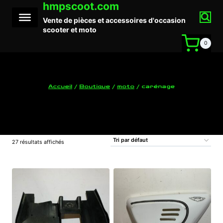
hmpscoot.com
Aller
au
Vente de pièces et accessoires d'occasion
contenu
scooter et moto
0
Accueil
/
Boutique
/
moto
/
carénage
carénage
27 résultats affichés