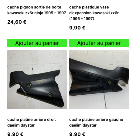
cache pignon sortie de boite
cache plastique vase
kawasaki zx6r ninja 1995 – 1997
d’expansion kawasaki zx6r
(1995 – 1997)
24,60
€
9,90
€
Ajouter au panier
Ajouter au panier
cache platine arrière droit
cache platine arrière gauche
daelim daystar
daelim daystar
9,90
€
9,90
€