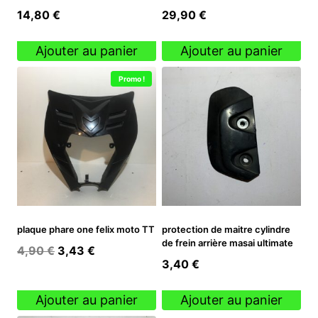
14,80
€
29,90
€
Ajouter au panier
Ajouter au panier
Promo !
plaque phare one felix moto TT
protection de maitre cylindre
de frein arrière masai ultimate
Le
Le
4,90
€
3,43
€
3,40
€
prix
prix
initial
actuel
Ajouter au panier
Ajouter au panier
était :
est :