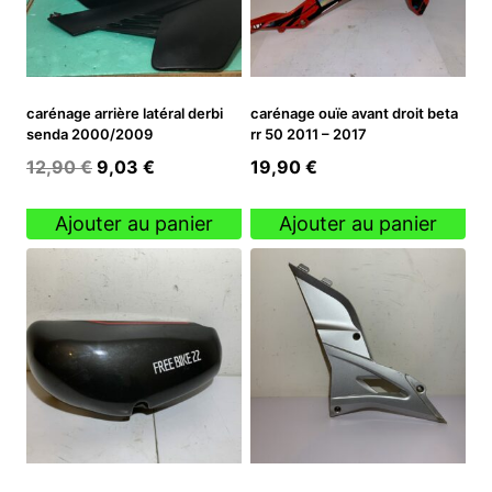
carénage arrière latéral derbi
carénage ouïe avant droit beta
senda 2000/2009
rr 50 2011 – 2017
Le
Le
12,90
€
9,03
€
19,90
€
prix
prix
initial
actuel
Ajouter au panier
Ajouter au panier
était :
est :
12,90 €.
9,03 €.