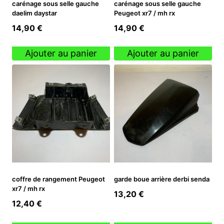
carénage sous selle gauche
carénage sous selle gauche
daelim daystar
Peugeot xr7 / mh rx
14,90
€
14,90
€
Ajouter au panier
Ajouter au panier
coffre de rangement Peugeot
garde boue arrière derbi senda
xr7 / mh rx
13,20
€
12,40
€