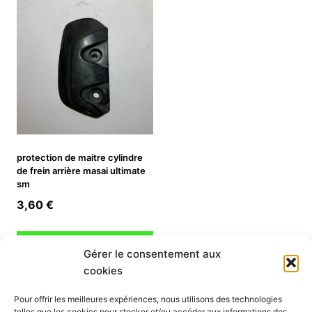
4,90 €.
3,43 €.
protection de maitre cylindre
de frein arrière masai ultimate
sm
3,60
€
Ajouter au panier
Gérer le consentement aux
cookies
INFORMATION
Pour offrir les meilleures expériences, nous utilisons des technologies
telles que les cookies pour stocker et/ou accéder aux informations des