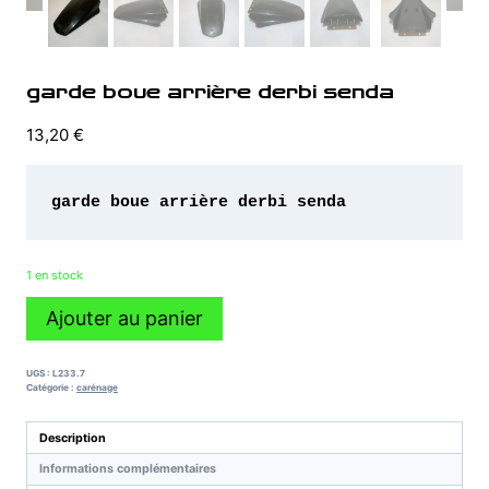
garde boue arrière derbi senda
13,20
€
garde boue arrière derbi senda 
1 en stock
quantité
Ajouter au panier
de
garde
boue
UGS :
L233.7
arrière
Catégorie :
carénage
derbi
senda
Description
Informations complémentaires