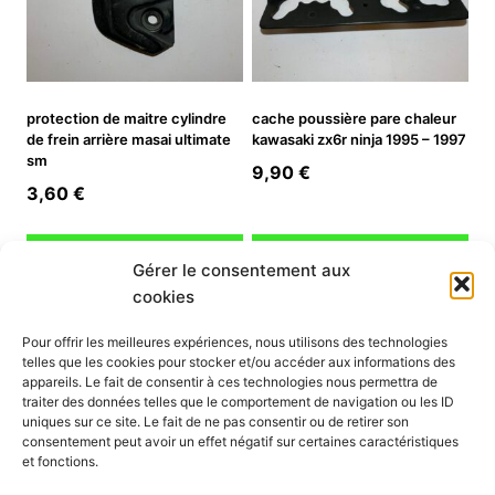
protection de maitre cylindre
cache poussière pare chaleur
de frein arrière masai ultimate
kawasaki zx6r ninja 1995 – 1997
sm
9,90
€
3,60
€
Ajouter au panier
Ajouter au panier
Gérer le consentement aux
cookies
INFORMATION
Pour offrir les meilleures expériences, nous utilisons des technologies
telles que les cookies pour stocker et/ou accéder aux informations des
Mon compte
appareils. Le fait de consentir à ces technologies nous permettra de
traiter des données telles que le comportement de navigation ou les ID
Nous contacter
uniques sur ce site. Le fait de ne pas consentir ou de retirer son
Mode paiement
consentement peut avoir un effet négatif sur certaines caractéristiques
Nos services
et fonctions.
Conditions générales de vente