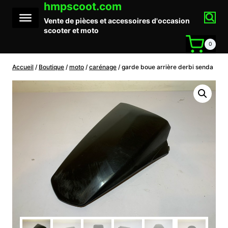
hmpscoot.com
Aller
au
Vente de pièces et accessoires d'occasion
contenu
scooter et moto
0
Accueil
/
Boutique
/
moto
/
carénage
/
garde boue arrière derbi senda