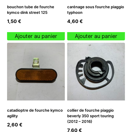
bouchon tube de fourche
carénage sous fourche piaggio
kymco dink street 125
typhoon
1,50
€
4,60
€
Ajouter au panier
Ajouter au panier
catadioptre de fourche kymco
collier de fourche piaggio
agility
beverly 350 sport touring
(2012 – 2016)
2,60
€
7,60
€