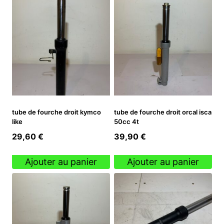
tube de fourche droit kymco
tube de fourche droit orcal isca
like
50cc 4t
29,60
€
39,90
€
Ajouter au panier
Ajouter au panier