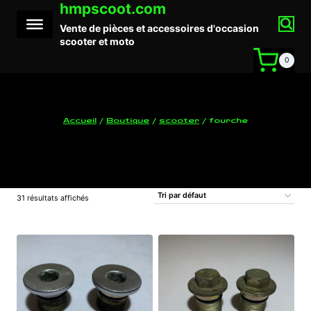
hmpscoot.com
Aller
au
Vente de pièces et accessoires d'occasion
contenu
scooter et moto
0
Accueil
/
Boutique
/
scooter
/
fourche
fourche
31 résultats affichés