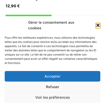
12,90
€
Ajouter au panier
Gérer le consentement aux
cookies
INFORMATION
Pour offrir les meilleures expériences, nous utilisons des technologies
telles que les cookies pour stocker et/ou accéder aux informations des
Mon compte
appareils. Le fait de consentir à ces technologies nous permettra de
traiter des données telles que le comportement de navigation ou les ID
Nous contacter
uniques sur ce site. Le fait de ne pas consentir ou de retirer son
Mode paiement
consentement peut avoir un effet négatif sur certaines caractéristiques
Nos services
et fonctions.
Conditions générales de vente
Politique de confidentialité
Accepter
Mentions légales
Politique de cookies (UE)
Refuser
Voir les préférences