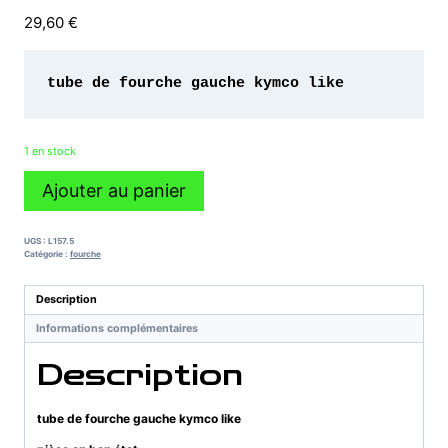
29,60
€
tube de fourche gauche kymco like 
1 en stock
quantité
Ajouter au panier
de
tube
de
UGS :
L157.5
fourche
Catégorie :
fourche
gauche
kymco
Description
like
Informations complémentaires
Description
tube de fourche gauche kymco like