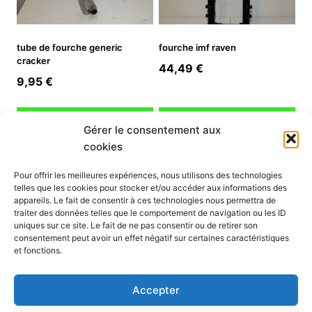
tube de fourche generic
fourche imf raven
cracker
44,49
€
9,95
€
Ajouter au panier
Ajouter au panier
Gérer le consentement aux
cookies
INFORMATION
Pour offrir les meilleures expériences, nous utilisons des technologies
telles que les cookies pour stocker et/ou accéder aux informations des
Mon compte
appareils. Le fait de consentir à ces technologies nous permettra de
traiter des données telles que le comportement de navigation ou les ID
Nous contacter
uniques sur ce site. Le fait de ne pas consentir ou de retirer son
Mode paiement
consentement peut avoir un effet négatif sur certaines caractéristiques
Nos services
et fonctions.
Conditions générales de vente
Politique de confidentialité
Accepter
Mentions légales
Politique de cookies (UE)