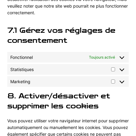
f
t
s
c
c
o
veuillez noter que notre site web pourrait ne plus fonctionner
v
e
e
t
t
e
s
m
correctement.
i
b
n
i
e
g
p
c
o
c
c
r
o
l
e
o
e
-
7.1 Gérez vos réglages de
o
i
d
k
j
g
a
consentement
i
s
l
n
v
e
z
e
-
Fonctionnel
Toujours activé
r
r
s
Statistiques
e
S
c
t
Marketing
a
M
a
p
a
t
8. Activer/désactiver et
t
r
i
c
k
supprimer les cookies
s
h
e
t
a
t
i
Vous pouvez utiliser votre navigateur internet pour supprimer
i
q
automatiquement ou manuellement les cookies. Vous pouvez
n
u
également spécifier que certains cookies ne peuvent pas