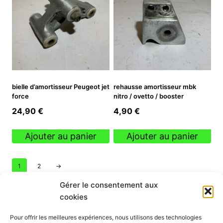
bielle d’amortisseur Peugeot jet
rehausse amortisseur mbk
force
nitro / ovetto / booster
24,90
€
4,90
€
Ajouter au panier
Ajouter au panier
1
2
→
Gérer le consentement aux
cookies
INFORMATION
Pour offrir les meilleures expériences, nous utilisons des technologies