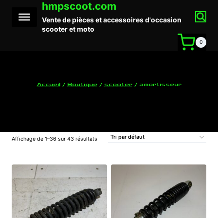
hmpscoot.com
Aller
au
Vente de pièces et accessoires d'occasion
contenu
scooter et moto
0
Accueil
/
Boutique
/
scooter
/
amortisseur
amortisseur
Affichage de 1–36 sur 43 résultats