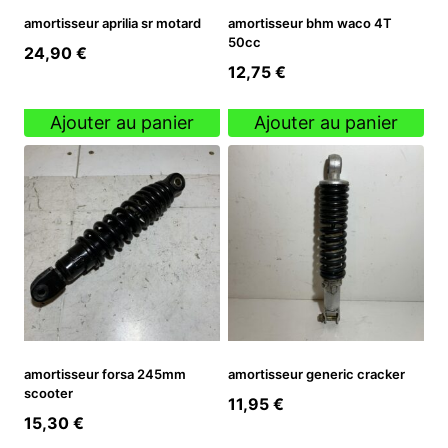
amortisseur aprilia sr motard
amortisseur bhm waco 4T
50cc
24,90
€
12,75
€
Ajouter au panier
Ajouter au panier
amortisseur forsa 245mm
amortisseur generic cracker
scooter
11,95
€
15,30
€