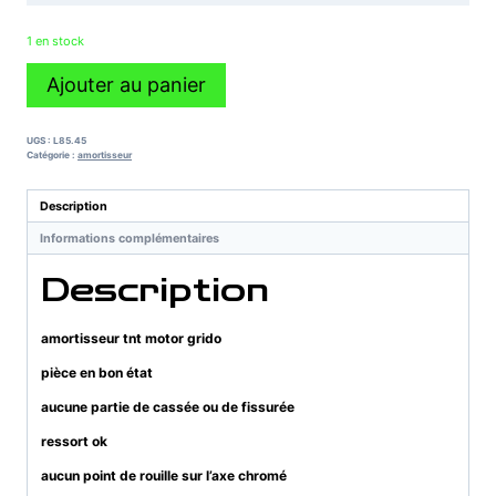
1 en stock
quantité
Ajouter au panier
de
amortisseur
tnt
UGS :
L85.45
motor
Catégorie :
amortisseur
grido
Description
Informations complémentaires
Description
amortisseur tnt motor grido
pièce en bon état
aucune partie de cassée ou de fissurée
ressort ok
aucun point de rouille sur l’axe chromé