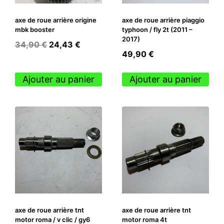
axe de roue arrière origine
axe de roue arrière piaggio
mbk booster
typhoon / fly 2t (2011 –
2017)
Le
Le
34,90
€
24,43
€
49,90
€
prix
prix
initial
actuel
Ajouter au panier
Ajouter au panier
était :
est :
34,90 €.
24,43 €.
axe de roue arrière tnt
axe de roue arrière tnt
motor roma / v clic / gy6
motor roma 4t