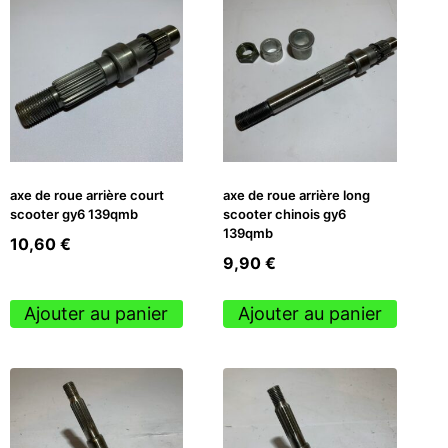
axe de roue arrière court
axe de roue arrière long
scooter gy6 139qmb
scooter chinois gy6
139qmb
10,60
€
9,90
€
Ajouter au panier
Ajouter au panier