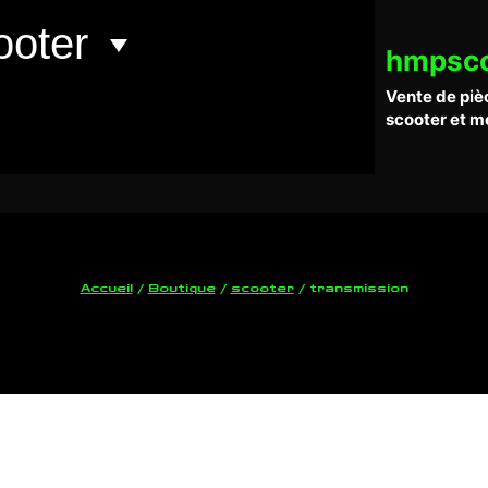
ooter
hmpsc
Vente de piè
scooter et m
Accueil
/
Boutique
/
scooter
/
transmission
transmission