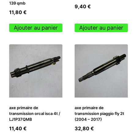
139 qmb
9,40
€
11,80
€
Ajouter au panier
Ajouter au panier
axe primaire de
axe primaire de
transmission orcal isca 4t /
transmission piaggio fly 2t
LJ1P37QMB
(2004 – 2017)
11,40
€
32,80
€