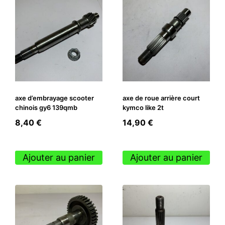
axe d’embrayage scooter
axe de roue arrière court
chinois gy6 139qmb
kymco like 2t
8,40
€
14,90
€
Ajouter au panier
Ajouter au panier