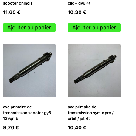
scooter chinois
clic – gy6 4t
11,60
€
10,30
€
Ajouter au panier
Ajouter au panier
axe primaire de
axe primaire de
transmission scooter gy6
transmission sym x pro /
139qmb
orbit / jet 4t
9,70
€
10,40
€