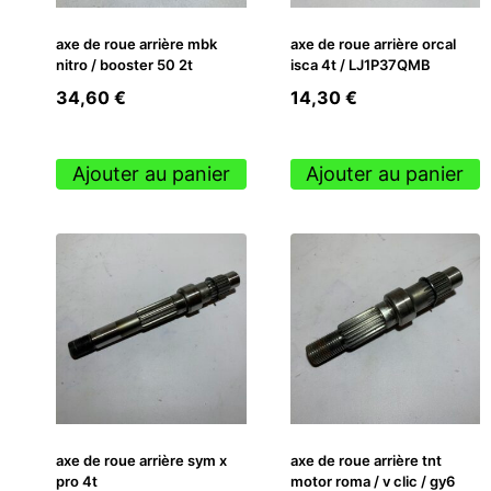
axe de roue arrière mbk
axe de roue arrière orcal
nitro / booster 50 2t
isca 4t / LJ1P37QMB
34,60
€
14,30
€
Ajouter au panier
Ajouter au panier
axe de roue arrière sym x
axe de roue arrière tnt
pro 4t
motor roma / v clic / gy6