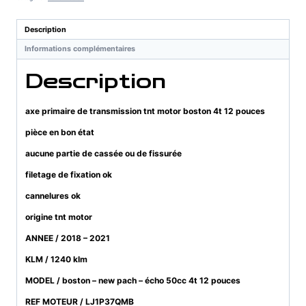
transmission
tnt
Description
motor
Informations complémentaires
boston
4t
Description
12
pouces
axe primaire de transmission tnt motor boston 4t 12 pouces
pièce en bon état
aucune partie de cassée ou de fissurée
filetage de fixation ok
cannelures ok
origine tnt motor
ANNEE / 2018 – 2021
KLM / 1240 klm
MODEL / boston – new pach – écho 50cc 4t 12 pouces
REF MOTEUR / LJ1P37QMB