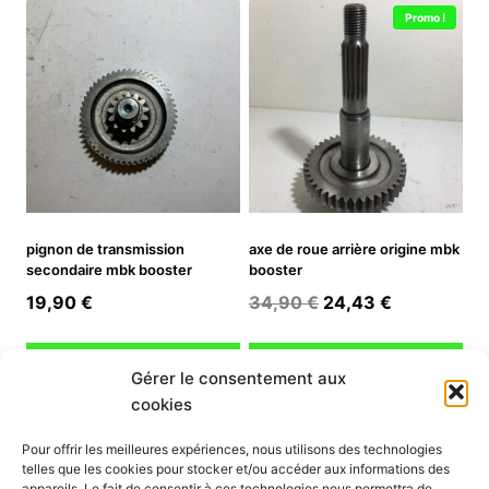
Promo !
pignon de transmission
axe de roue arrière origine mbk
secondaire mbk booster
booster
Le
Le
19,90
€
34,90
€
24,43
€
prix
prix
initial
actuel
Ajouter au panier
Ajouter au panier
Gérer le consentement aux
était :
est :
cookies
34,90 €.
24,43 €.
INFORMATION
Pour offrir les meilleures expériences, nous utilisons des technologies
telles que les cookies pour stocker et/ou accéder aux informations des
Mon compte
appareils. Le fait de consentir à ces technologies nous permettra de