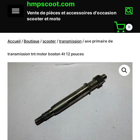
hmpscoot.com
Aller
au
Vente de pièces et accessoires d'occasion
contenu
scooter et moto
0
Accueil
/
Boutique
/
scooter
/
transmission
/
axe primaire de
transmission tnt motor boston 4t 12 pouces