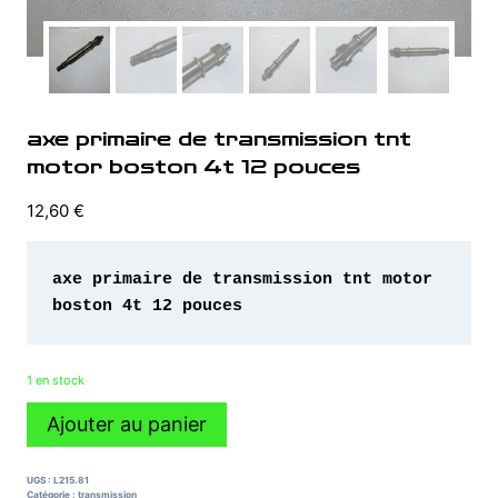
axe primaire de transmission tnt
motor boston 4t 12 pouces
12,60
€
axe primaire de transmission tnt motor 
boston 4t 12 pouces
1 en stock
quantité
Ajouter au panier
de
axe
primaire
UGS :
L215.81
de
Catégorie :
transmission