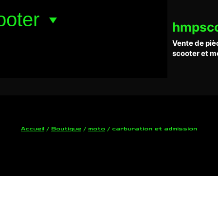
ooter
hmpsc
Vente de piè
scooter et m
Accueil
/
Boutique
/
moto
/
carburation et admission
carburation et admission