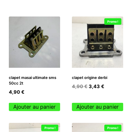
Promo !
clapet masai ultimate sms
clapet origine derbi
50cc 2t
Le
Le
4,90
€
3,43
€
4,90
€
prix
prix
initial
actuel
Ajouter au panier
Ajouter au panier
était :
est :
4,90 €.
3,43 €.
Promo !
Promo !