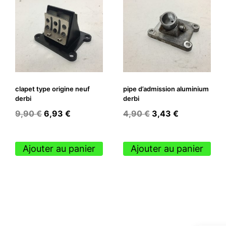
clapet type origine neuf
pipe d’admission aluminium
derbi
derbi
Le
Le
Le
Le
9,90
€
6,93
€
4,90
€
3,43
€
prix
prix
prix
prix
initial
actuel
initial
actuel
Ajouter au panier
Ajouter au panier
était :
est :
était :
est :
9,90 €.
6,93 €.
4,90 €.
3,43 €.