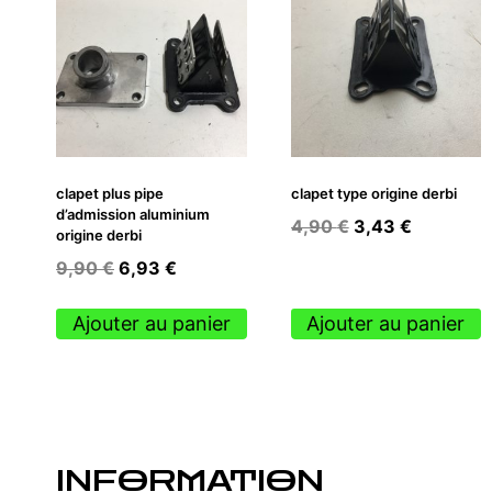
clapet plus pipe
clapet type origine derbi
d’admission aluminium
Le
Le
4,90
€
3,43
€
origine derbi
prix
prix
Le
Le
9,90
€
6,93
€
initial
actuel
prix
prix
était :
est :
initial
actuel
Ajouter au panier
Ajouter au panier
4,90 €.
3,43 €.
était :
est :
9,90 €.
6,93 €.
INFORMATION