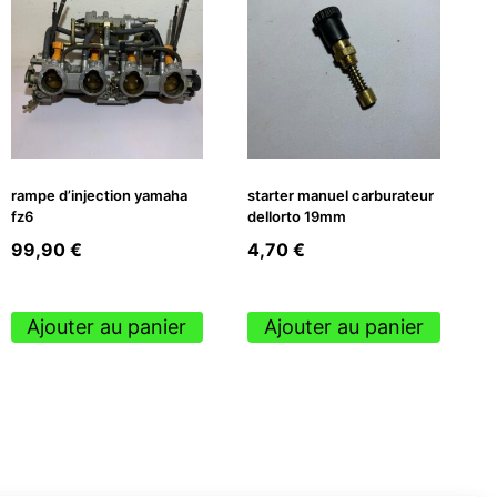
rampe d’injection yamaha
starter manuel carburateur
fz6
dellorto 19mm
99,90
€
4,70
€
Ajouter au panier
Ajouter au panier