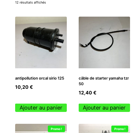
12 résultats affichés
antipollution orcal sirio 125
câble de starter yamaha tzr
50
10,20
€
12,40
€
Ajouter au panier
Ajouter au panier
Promo !
Promo !