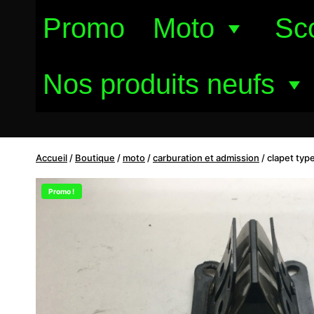
Aller
Promo
Moto
Sc
au
contenu
Nos produits neufs
Accueil
/
Boutique
/
moto
/
carburation et admission
/
clapet type
Promo !