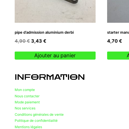
pipe d’admission aluminium derbi
starter man
Le
Le
4,90
€
3,43
€
4,70
€
prix
prix
initial
actuel
Ajouter au panier
était :
est :
4,90 €.
3,43 €.
INFORMATION
Mon compte
Nous contacter
Mode paiement
Nos services
Conditions générales de vente
Politique de confidentialité
Mentions légales