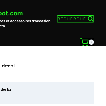
oot.com
RECHERCHE
ces et accessoires d'occasion
oto
0
 derbi
derbi 
