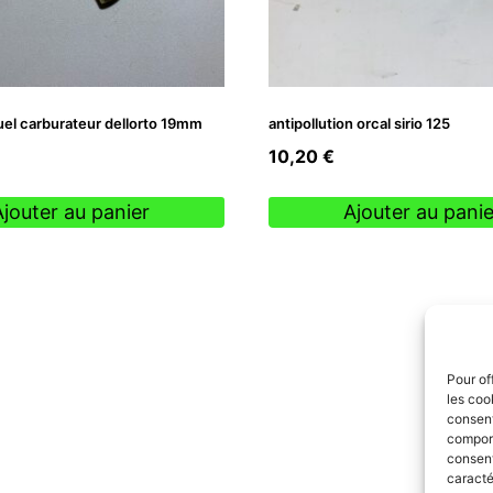
uel carburateur dellorto 19mm
antipollution orcal sirio 125
10,20
€
Ajouter au panier
Ajouter au panie
Pour of
les coo
consent
comport
consent
caracté