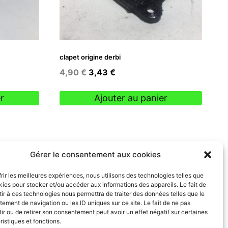
clapet origine derbi
Le
Le
4,90
€
3,43
€
prix
prix
initial
actuel
r
Ajouter au panier
était :
est :
4,90 €.
3,43 €.
Gérer le consentement aux cookies
frir les meilleures expériences, nous utilisons des technologies telles que
kies pour stocker et/ou accéder aux informations des appareils. Le fait de
ir à ces technologies nous permettra de traiter des données telles que le
ement de navigation ou les ID uniques sur ce site. Le fait de ne pas
ir ou de retirer son consentement peut avoir un effet négatif sur certaines
ristiques et fonctions.