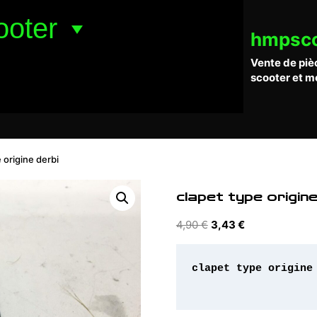
ooter
hmpsc
Vente de piè
scooter et m
 origine derbi
clapet type origine
Le
Le
4,90
€
3,43
€
prix
prix
initial
actuel
clapet type origine 
était :
est :
4,90 €.
3,43 €.