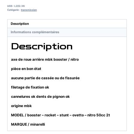
de
UGS :
L222.36
roue
Catégorie :
transmission
arrière
mbk
Description
booster
Informations complémentaires
/
nitro
Description
axe de roue arrière mbk booster / nitro
pièce en bon état
aucune partie de cassée ou de fissurée
filetage de fixation ok
cannelures ok dents de pignon ok
origine mbk
MODEL / booster – rocket – stunt – ovetto – nitro 50cc 2t
MARQUE / minarelli