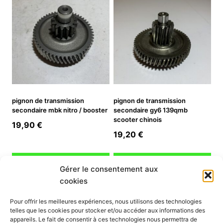
pignon de transmission
pignon de transmission
secondaire mbk nitro / booster
secondaire gy6 139qmb
scooter chinois
19,90
€
19,20
€
Ajouter au panier
Ajouter au panier
Gérer le consentement aux
cookies
INFORMATION
Pour offrir les meilleures expériences, nous utilisons des technologies
telles que les cookies pour stocker et/ou accéder aux informations des
Mon compte
appareils. Le fait de consentir à ces technologies nous permettra de