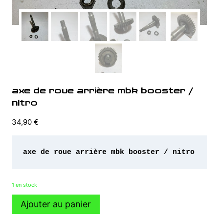
axe de roue arrière mbk booster /
nitro
34,90
€
axe de roue arrière mbk booster / nitro 
1 en stock
quantité
Ajouter au panier
de
axe