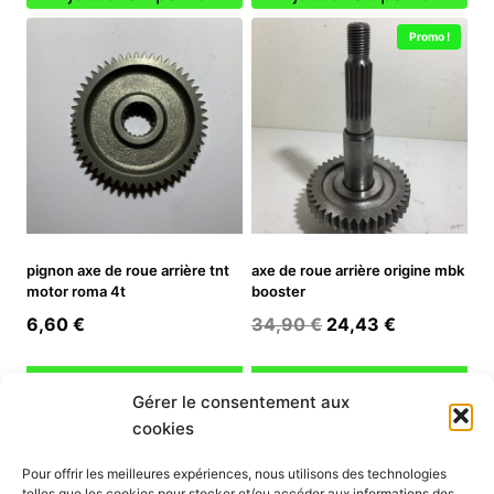
Promo !
pignon axe de roue arrière tnt
axe de roue arrière origine mbk
motor roma 4t
booster
Le
Le
6,60
€
34,90
€
24,43
€
prix
prix
initial
actuel
Ajouter au panier
Ajouter au panier
Gérer le consentement aux
était :
est :
cookies
34,90 €.
24,43 €.
INFORMATION
Pour offrir les meilleures expériences, nous utilisons des technologies
telles que les cookies pour stocker et/ou accéder aux informations des