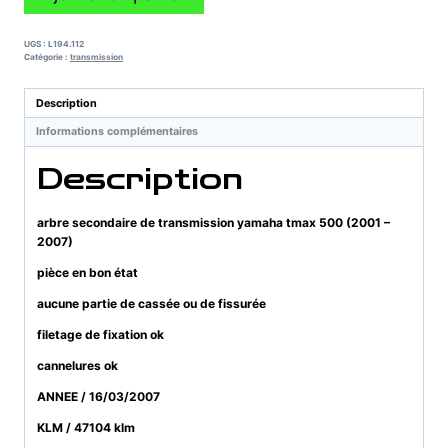
de
arbre
secondaire
UGS :
L194.112
de
Catégorie :
transmission
transmission
yamaha
Description
tmax
Informations complémentaires
500
(2001
Description
-
2007)
arbre secondaire de transmission yamaha tmax 500 (2001 –
2007)
pièce en bon état
aucune partie de cassée ou de fissurée
filetage de fixation ok
cannelures ok
ANNEE / 16/03/2007
KLM / 47104 klm