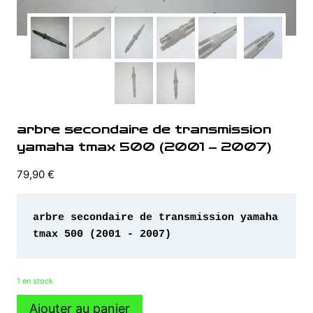
arbre secondaire de transmission
yamaha tmax 500 (2001 – 2007)
79,90
€
arbre secondaire de transmission yamaha 
tmax 500 (2001 - 2007)
1 en stock
quantité
Ajouter au panier