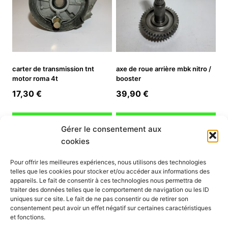
carter de transmission tnt
axe de roue arrière mbk nitro /
motor roma 4t
booster
17,30
€
39,90
€
Ajouter au panier
Ajouter au panier
Gérer le consentement aux
cookies
INFORMATION
Pour offrir les meilleures expériences, nous utilisons des technologies
telles que les cookies pour stocker et/ou accéder aux informations des
Mon compte
appareils. Le fait de consentir à ces technologies nous permettra de
traiter des données telles que le comportement de navigation ou les ID
Nous contacter
uniques sur ce site. Le fait de ne pas consentir ou de retirer son
Mode paiement
consentement peut avoir un effet négatif sur certaines caractéristiques
Nos services
et fonctions.
Conditions générales de vente