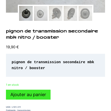
pignon de transmission secondaire
mbk nitro / booster
19,90
€
pignon de transmission secondaire mbk 
nitro / booster 
1 en stock
quantité
Ajouter au panier
de
pignon
de
UGS :
L101.311
transmission
Catégorie :
transmission