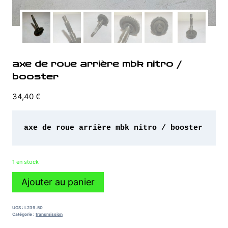
axe de roue arrière mbk nitro /
booster
34,40
€
axe de roue arrière mbk nitro / booster 
1 en stock
quantité
Ajouter au panier
de
axe
de
UGS :
L239.50
roue
Catégorie :
transmission
arrière