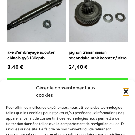
axe d’embrayage scooter
pignon transmission
chinois gy6 139qmb
secondaire mbk booster / nitro
8,40
€
24,40
€
Ajouter au panier
Ajouter au panier
Gérer le consentement aux
cookies
INFORMATION
Pour offrir les meilleures expériences, nous utilisons des technologies
telles que les cookies pour stocker et/ou accéder aux informations des
Mon compte
appareils. Le fait de consentir à ces technologies nous permettra de
traiter des données telles que le comportement de navigation ou les ID
Nous contacter
uniques sur ce site. Le fait de ne pas consentir ou de retirer son
Mode paiement
consentement peut avoir un effet négatif sur certaines caractéristiques