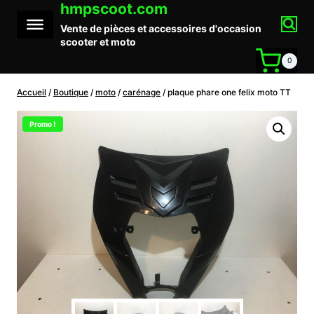
hmpscoot.com
Aller
au
Vente de pièces et accessoires d'occasion
contenu
scooter et moto
0
Accueil
/
Boutique
/
moto
/
carénage
/
plaque phare one felix moto TT
Promo !