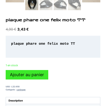
plaque phare one felix moto TT
Le
Le
4,90
€
3,43
€
prix
prix
initial
actuel
plaque phare one felix moto TT

était :
est :
4,90 €.
3,43 €.
1 en stock
quantité
Ajouter au panier
de
plaque
phare
UGS :
L22.650
one
Catégorie :
carénage
felix
moto
Description
TT