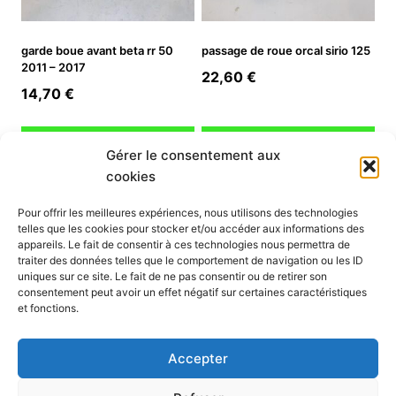
garde boue avant beta rr 50
passage de roue orcal sirio 125
2011 – 2017
22,60
€
14,70
€
Ajouter au panier
Ajouter au panier
Gérer le consentement aux
cookies
INFORMATION
Pour offrir les meilleures expériences, nous utilisons des technologies
telles que les cookies pour stocker et/ou accéder aux informations des
Mon compte
appareils. Le fait de consentir à ces technologies nous permettra de
traiter des données telles que le comportement de navigation ou les ID
Nous contacter
uniques sur ce site. Le fait de ne pas consentir ou de retirer son
Mode paiement
consentement peut avoir un effet négatif sur certaines caractéristiques
Nos services
et fonctions.
Conditions générales de vente
Politique de confidentialité
Accepter
Mentions légales
Politique de cookies (UE)