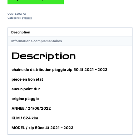
de
chaine
de
UGS :
L202.72
distribution
Catégorie :
cylindre
piaggio
zip
Description
50
Informations complémentaires
4t
2021
Description
-
2023
chaine de distribution piaggio zip 50 4t 2021 – 2023
pièce en bon état
aucun point dur
origine piaggio
ANNEE / 24/06/2022
KLM / 624 klm
MODEL / zip 50cc 4t 2021 – 2023