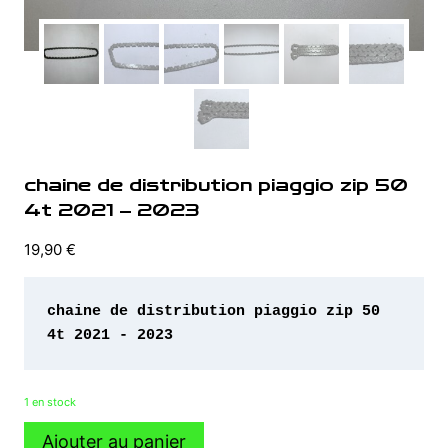
chaine de distribution piaggio zip 50
4t 2021 – 2023
19,90
€
chaine de distribution piaggio zip 50 
4t 2021 - 2023
1 en stock
quantité
Ajouter au panier