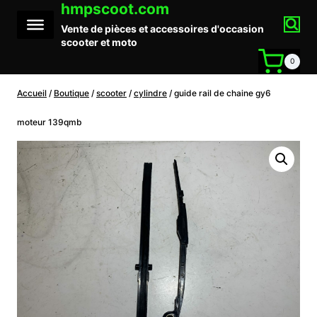
hmpscoot.com
Aller
au
Vente de pièces et accessoires d'occasion
contenu
scooter et moto
0
Accueil
/
Boutique
/
scooter
/
cylindre
/
guide rail de chaine gy6
moteur 139qmb