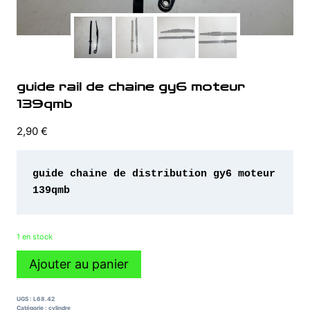
guide rail de chaine gy6 moteur
139qmb
2,90
€
guide chaine de distribution gy6 moteur 
1 en stock
quantité
Ajouter au panier
de
guide
rail
UGS :
L68.42
de
Catégorie :
cylindre