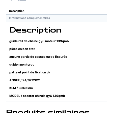
chaine
gy6
Description
moteur
Informations complémentaires
139qmb
Description
guide rail de chaine gy6 moteur 139qmb
pièce en bon état
aucune partie de cassée ou de fissurée
guidon non tordu
patte et point de fixation ok
ANNEE / 24/02/2021
KLM / 3049 klm
MODEL / scooter chinois gy6 139qmb
Produits similaires