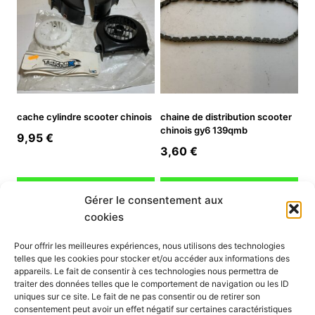
cache cylindre scooter chinois
chaine de distribution scooter
chinois gy6 139qmb
9,95
€
3,60
€
Ajouter au panier
Ajouter au panier
Gérer le consentement aux
cookies
INFORMATION
Pour offrir les meilleures expériences, nous utilisons des technologies
telles que les cookies pour stocker et/ou accéder aux informations des
Mon compte
appareils. Le fait de consentir à ces technologies nous permettra de
traiter des données telles que le comportement de navigation ou les ID
Nous contacter
uniques sur ce site. Le fait de ne pas consentir ou de retirer son
Mode paiement
consentement peut avoir un effet négatif sur certaines caractéristiques