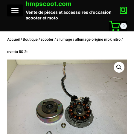
hmpscoot.com
Aller
au
Vente de pièces et accessoires d'occasion
contenu
scooter et moto
0
Accueil
/
Boutique
/
scooter
/
allumage
/
allumage origine mbk nitro /
ovetto 50 2t