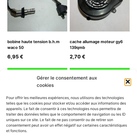
bobine haute tension b.h.m
cache allumage moteur gy6
waco 50
139qmb
6,95
€
2,70
€
Ajouter au panier
Ajouter au panier
Gérer le consentement aux
cookies
INFORMATION
Pour offrir les meilleures expériences, nous utilisons des technologies
telles que les cookies pour stocker et/ou accéder aux informations des
Mon compte
appareils. Le fait de consentir à ces technologies nous permettra de
traiter des données telles que le comportement de navigation ou les ID
Nous contacter
uniques sur ce site. Le fait de ne pas consentir ou de retirer son
Mode paiement
consentement peut avoir un effet négatif sur certaines caractéristiques
Nos services
et fonctions.
Conditions générales de vente