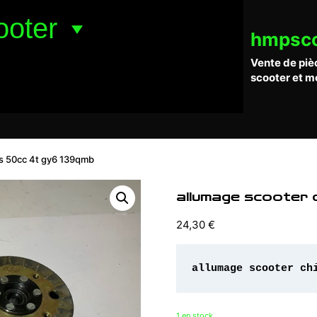
ooter
hmpsc
Vente de piè
scooter et m
is 50cc 4t gy6 139qmb
allumage scooter 
24,30
€
allumage scooter ch
1 en stock