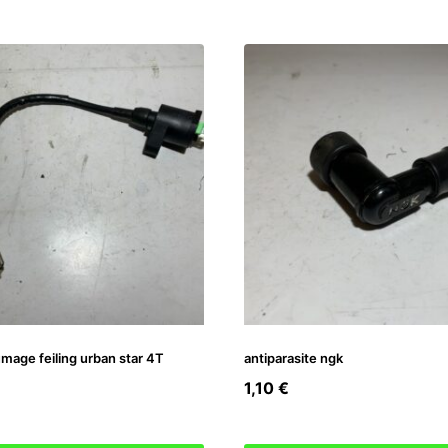
umage feiling urban star 4T
antiparasite ngk
1,10
€