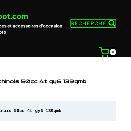
oot.com
RECHERCHE
ces et accessoires d'occasion
oto
0
chinois 50cc 4t gy6 139qmb
inois 50cc 4t gy6 139qmb 