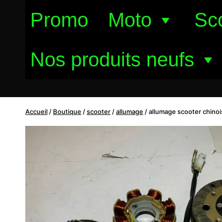
Aller
Promo
Moto
Sc
au
contenu
Nos produits neufs
Accueil
/
Boutique
/
scooter
/
allumage
/
allumage scooter chino