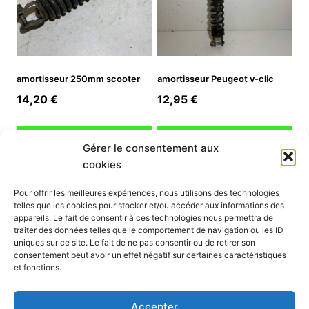
amortisseur 250mm scooter
amortisseur Peugeot v-clic
14,20
€
12,95
€
Ajouter au panier
Ajouter au panier
Gérer le consentement aux
cookies
INFORMATION
Pour offrir les meilleures expériences, nous utilisons des technologies
telles que les cookies pour stocker et/ou accéder aux informations des
Mon compte
appareils. Le fait de consentir à ces technologies nous permettra de
traiter des données telles que le comportement de navigation ou les ID
Nous contacter
uniques sur ce site. Le fait de ne pas consentir ou de retirer son
Mode paiement
consentement peut avoir un effet négatif sur certaines caractéristiques
Nos services
et fonctions.
Conditions générales de vente
Politique de confidentialité
Accepter
Mentions légales