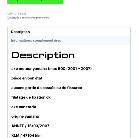
de
axe
moteur
UGS :
L194.126
yamaha
Catégorie :
accessoire pour cadre
tmax
500
Description
(2001
Informations complémentaires
-
2007)
Description
axe moteur yamaha tmax 500 (2001 – 2007)
pièce en bon état
aucune partie de cassée ou de fissurée
filetage de fixation ok
axe non tordu
origine yamaha
ANNEE / 16/03/2007
KLM / 47104 klm