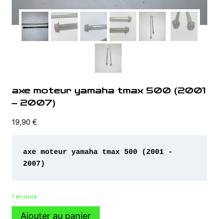
axe moteur yamaha tmax 500 (2001
– 2007)
19,90
€
axe moteur yamaha tmax 500 (2001 - 
2007)
1 en stock
quantité
Ajouter au panier