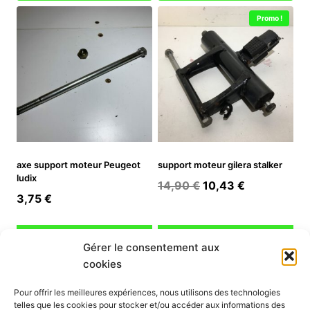
Promo !
axe support moteur Peugeot
support moteur gilera stalker
ludix
Le
Le
14,90
€
10,43
€
3,75
€
prix
prix
initial
actuel
Ajouter au panier
Ajouter au panier
était :
est :
Gérer le consentement aux
14,90 €.
10,43 €.
cookies
INFORMATION
Pour offrir les meilleures expériences, nous utilisons des technologies
telles que les cookies pour stocker et/ou accéder aux informations des