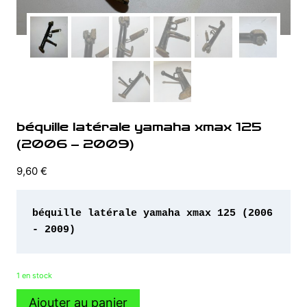
béquille latérale yamaha xmax 125
(2006 – 2009)
9,60
€
béquille latérale yamaha xmax 125 (2006 
- 2009)
1 en stock
quantité
Ajouter au panier