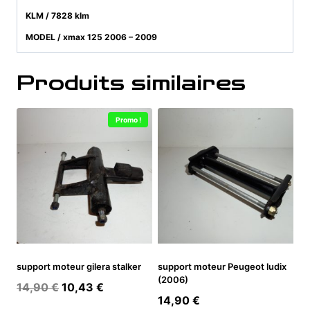
KLM / 7828 klm
MODEL / xmax 125 2006 – 2009
Produits similaires
Promo !
support moteur gilera stalker
support moteur Peugeot ludix
(2006)
Le
Le
14,90
€
10,43
€
14,90
€
prix
prix