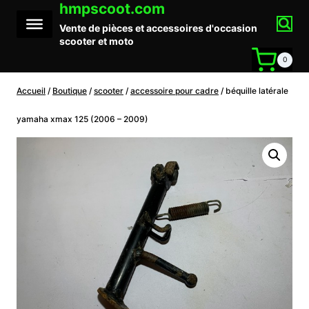
hmpscoot.com
Aller
au
Vente de pièces et accessoires d'occasion
contenu
scooter et moto
0
Accueil
/
Boutique
/
scooter
/
accessoire pour cadre
/
béquille latérale
yamaha xmax 125 (2006 – 2009)