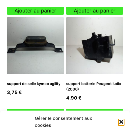
initial
actuel
Ajouter au panier
Ajouter au panier
était :
est :
14,90 €.
10,43 €.
support de selle kymco agility
support batterie Peugeot ludix
(2006)
3,75
€
4,90
€
Ajouter au panier
Ajouter au panier
Gérer le consentement aux
cookies