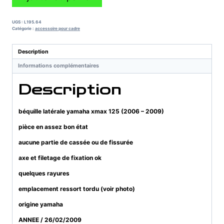
de
béquille
latérale
UGS :
L195.64
yamaha
Catégorie :
accessoire pour cadre
xmax
125
Description
(2006
Informations complémentaires
-
2009)
Description
béquille latérale yamaha xmax 125 (2006 – 2009)
pièce en assez bon état
aucune partie de cassée ou de fissurée
axe et filetage de fixation ok
quelques rayures
emplacement ressort tordu (voir photo)
origine yamaha
ANNEE / 26/02/2009