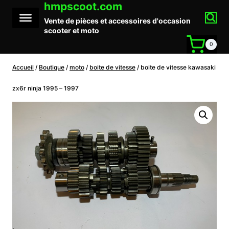
hmpscoot.com
Aller
au
Vente de pièces et accessoires d'occasion
contenu
scooter et moto
0
Accueil
/
Boutique
/
moto
/
boite de vitesse
/
boite de vitesse kawasaki
zx6r ninja 1995 – 1997