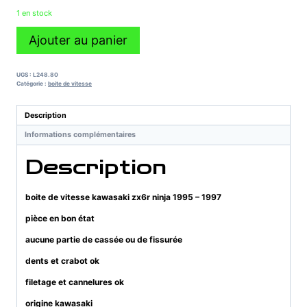
1 en stock
quantité
Ajouter au panier
de
boite
de
UGS :
L248.80
vitesse
Catégorie :
boite de vitesse
kawasaki
zx6r
Description
ninja
Informations complémentaires
1995
-
Description
1997
boite de vitesse kawasaki zx6r ninja 1995 – 1997
pièce en bon état
aucune partie de cassée ou de fissurée
dents et crabot ok
filetage et cannelures ok
origine kawasaki