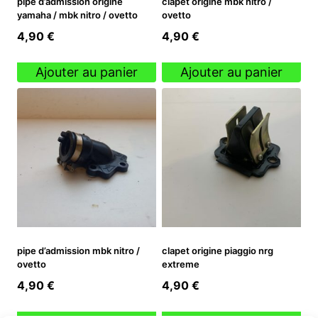
pipe d’admission origine
clapet origine mbk nitro /
yamaha / mbk nitro / ovetto
ovetto
4,90
€
4,90
€
Ajouter au panier
Ajouter au panier
pipe d’admission mbk nitro /
clapet origine piaggio nrg
ovetto
extreme
4,90
€
4,90
€