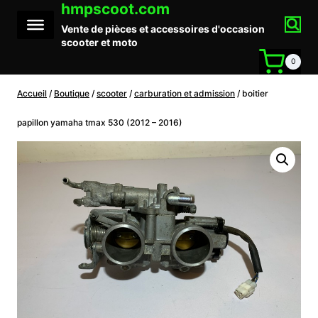
hmpscoot.com
Aller
au
Vente de pièces et accessoires d'occasion
contenu
scooter et moto
0
Accueil
/
Boutique
/
scooter
/
carburation et admission
/
boitier
papillon yamaha tmax 530 (2012 – 2016)