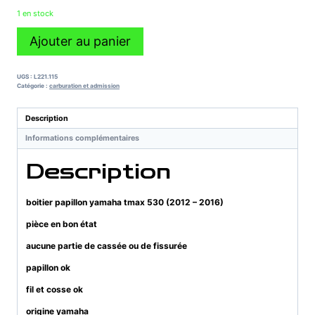
1 en stock
quantité
Ajouter au panier
de
boitier
papillon
UGS :
L221.115
yamaha
Catégorie :
carburation et admission
tmax
530
Description
(2012
Informations complémentaires
-
2016)
Description
boitier papillon yamaha tmax 530 (2012 – 2016)
pièce en bon état
aucune partie de cassée ou de fissurée
papillon ok
fil et cosse ok
origine yamaha