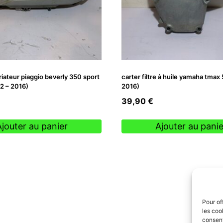
riateur piaggio beverly 350 sport
carter filtre à huile yamaha tmax
2 – 2016)
2016)
39,90
€
Ajouter au panier
Ajouter au panie
Pour of
les coo
consent