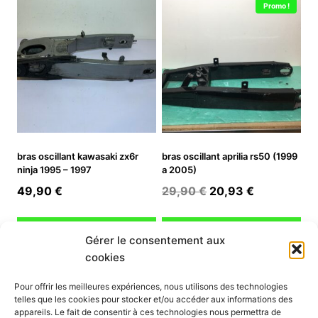
Promo !
bras oscillant kawasaki zx6r
bras oscillant aprilia rs50 (1999
ninja 1995 – 1997
a 2005)
Le
Le
49,90
€
29,90
€
20,93
€
prix
prix
initial
actuel
Ajouter au panier
Ajouter au panier
Gérer le consentement aux
était :
est :
cookies
29,90 €.
20,93 €.
INFORMATION
Pour offrir les meilleures expériences, nous utilisons des technologies
telles que les cookies pour stocker et/ou accéder aux informations des
Mon compte
appareils. Le fait de consentir à ces technologies nous permettra de