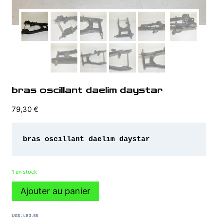
bras oscillant daelim daystar
79,30
€
bras oscillant daelim daystar 
1 en stock
quantité
Ajouter au panier
de
bras
oscillant
UGS :
L83.58