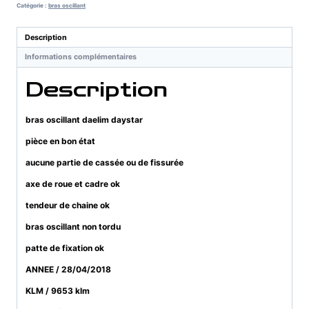
daelim
Catégorie :
bras oscillant
daystar
Description
Informations complémentaires
Description
bras oscillant daelim daystar
pièce en bon état
aucune partie de cassée ou de fissurée
axe de roue et cadre ok
tendeur de chaine ok
bras oscillant non tordu
patte de fixation ok
ANNEE / 28/04/2018
KLM / 9653 klm