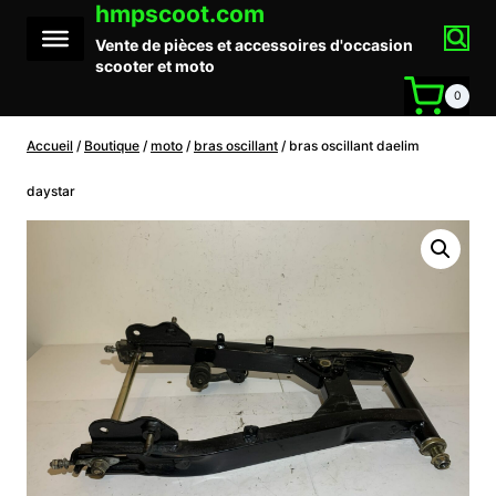
hmpscoot.com
Aller
au
Vente de pièces et accessoires d'occasion
contenu
scooter et moto
0
Accueil
/
Boutique
/
moto
/
bras oscillant
/
bras oscillant daelim
daystar