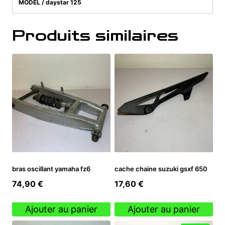
MODEL / daystar 125
Produits similaires
bras oscillant yamaha fz6
cache chaine suzuki gsxf 650
74,90
€
17,60
€
Ajouter au panier
Ajouter au panier