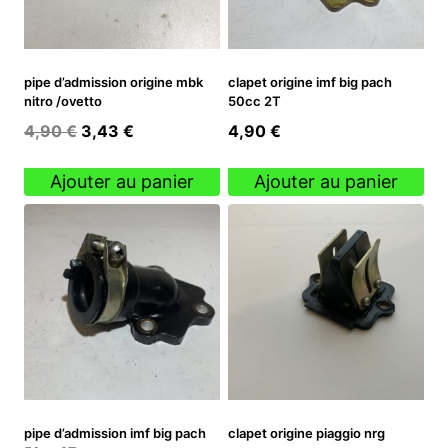
pipe d’admission origine mbk
clapet origine imf big pach
nitro /ovetto
50cc 2T
Le
Le
4,90
€
3,43
€
4,90
€
prix
prix
initial
actuel
Ajouter au panier
Ajouter au panier
était :
est :
4,90 €.
3,43 €.
pipe d’admission imf big pach
clapet origine piaggio nrg