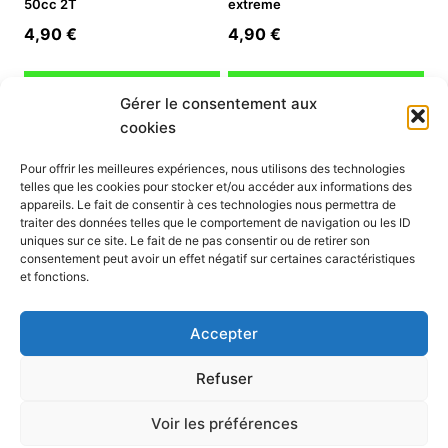
50cc 2T
extreme
4,90
€
4,90
€
Ajouter au panier
Ajouter au panier
Gérer le consentement aux
cookies
INFORMATION
Pour offrir les meilleures expériences, nous utilisons des technologies
telles que les cookies pour stocker et/ou accéder aux informations des
Mon compte
appareils. Le fait de consentir à ces technologies nous permettra de
traiter des données telles que le comportement de navigation ou les ID
Nous contacter
uniques sur ce site. Le fait de ne pas consentir ou de retirer son
Mode paiement
consentement peut avoir un effet négatif sur certaines caractéristiques
Nos services
et fonctions.
Conditions générales de vente
Politique de confidentialité
Accepter
Mentions légales
Politique de cookies (UE)
Refuser
Voir les préférences