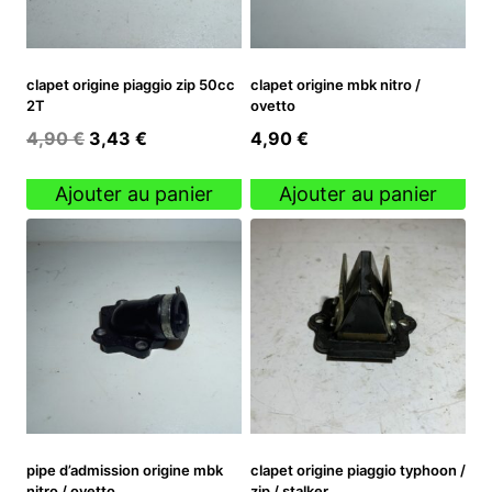
clapet origine piaggio zip 50cc
clapet origine mbk nitro /
2T
ovetto
Le
Le
4,90
€
3,43
€
4,90
€
prix
prix
initial
actuel
Ajouter au panier
Ajouter au panier
était :
est :
4,90 €.
3,43 €.
pipe d’admission origine mbk
clapet origine piaggio typhoon /
nitro / ovetto
zip / stalker