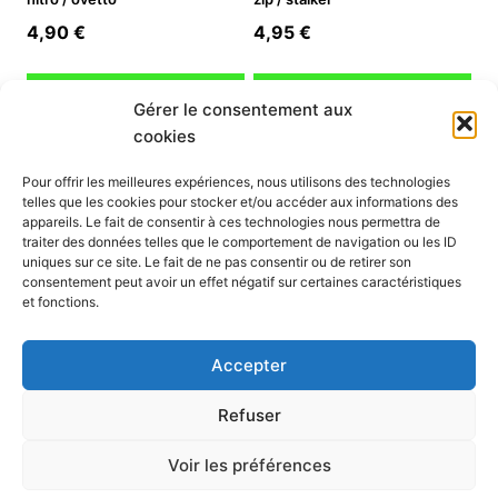
4,90
€
4,95
€
Ajouter au panier
Ajouter au panier
Gérer le consentement aux
cookies
INFORMATION
Pour offrir les meilleures expériences, nous utilisons des technologies
telles que les cookies pour stocker et/ou accéder aux informations des
Mon compte
appareils. Le fait de consentir à ces technologies nous permettra de
traiter des données telles que le comportement de navigation ou les ID
Nous contacter
uniques sur ce site. Le fait de ne pas consentir ou de retirer son
Mode paiement
consentement peut avoir un effet négatif sur certaines caractéristiques
Nos services
et fonctions.
Conditions générales de vente
Politique de confidentialité
Accepter
Mentions légales
Politique de cookies (UE)
Refuser
Voir les préférences