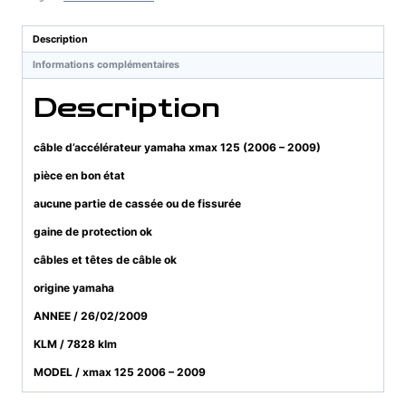
xmax
125
Description
(2006
Informations complémentaires
-
2009)
Description
câble d’accélérateur yamaha xmax 125 (2006 – 2009)
pièce en bon état
aucune partie de cassée ou de fissurée
gaine de protection ok
câbles et têtes de câble ok
origine yamaha
ANNEE / 26/02/2009
KLM / 7828 klm
MODEL / xmax 125 2006 – 2009