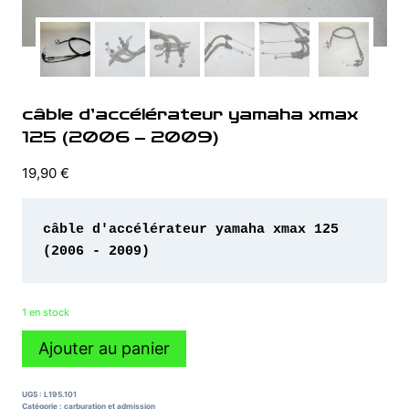
câble d’accélérateur yamaha xmax
125 (2006 – 2009)
19,90
€
câble d'accélérateur yamaha xmax 125 
(2006 - 2009)
1 en stock
quantité
Ajouter au panier
de
câble
d'accélérateur
UGS :
L195.101
yamaha
Catégorie :
carburation et admission