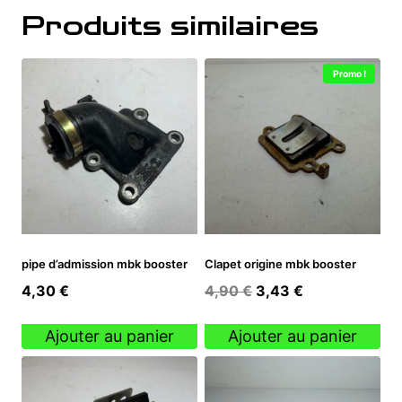
Produits similaires
Promo !
pipe d’admission mbk booster
Clapet origine mbk booster
Le
Le
4,30
€
4,90
€
3,43
€
prix
prix
initial
actuel
Ajouter au panier
Ajouter au panier
était :
est :
4,90 €.
3,43 €.