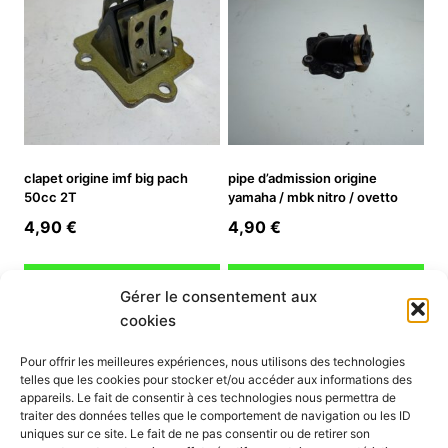
clapet origine imf big pach
pipe d’admission origine
50cc 2T
yamaha / mbk nitro / ovetto
4,90
€
4,90
€
Ajouter au panier
Ajouter au panier
Gérer le consentement aux
cookies
INFORMATION
Pour offrir les meilleures expériences, nous utilisons des technologies
telles que les cookies pour stocker et/ou accéder aux informations des
Mon compte
appareils. Le fait de consentir à ces technologies nous permettra de
traiter des données telles que le comportement de navigation ou les ID
Nous contacter
uniques sur ce site. Le fait de ne pas consentir ou de retirer son
Mode paiement