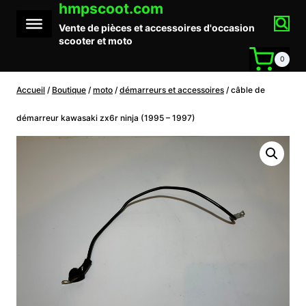
hmpscoot.com
Aller
au
Vente de pièces et accessoires d'occasion
contenu
scooter et moto
0
Accueil
/
Boutique
/
moto
/
démarreurs et accessoires
/
câble de
démarreur kawasaki zx6r ninja (1995 – 1997)