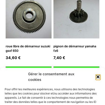
roue libre de démarreur suzuki
pignon de démarreur yamaha
gsxf 650
fz6
34,60
€
7,40
€
Ajouter au panier
Ajouter au panier
Gérer le consentement aux
cookies
INFORMATION
Pour offrir les meilleures expériences, nous utilisons des technologies
telles que les cookies pour stocker et/ou accéder aux informations des
Mon compte
appareils. Le fait de consentir à ces technologies nous permettra de
traiter des données telles que le comportement de navigation ou les ID
Nous contacter