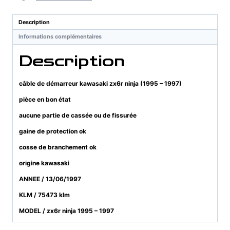
kawasaki
zx6r
Description
ninja
Informations complémentaires
(1995
-
Description
1997)
câble de démarreur kawasaki zx6r ninja (1995 – 1997)
pièce en bon état
aucune partie de cassée ou de fissurée
gaine de protection ok
cosse de branchement ok
origine kawasaki
ANNEE / 13/06/1997
KLM / 75473 klm
MODEL / zx6r ninja 1995 – 1997