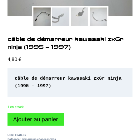
câble de démarreur kawasaki zx6r
ninja (1995 – 1997)
4,80
€
câble de démarreur kawasaki zx6r ninja 
(1995 - 1997)
1 en stock
quantité
Ajouter au panier
de
câble
de
UGS :
L248.37
démarreur
Catégorie :
démarreurs et accessoires