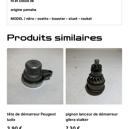
fil et cosse ok
origine yamaha
MODEL / nitro – ovetto – booster – stunt – rocket
Produits similaires
tête de démarreur Peugeot
pignon lanceur de démarreur
ludix
gilera stalker
3,90
€
7,30
€