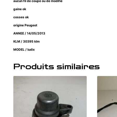
aucun fil de coupé ou de modifié
gaine ok
cosses ok
origine Peugeot
ANNEE / 14/05/2013
KLM / 30395 klm
MODEL / ludix
Produits similaires