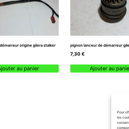
démarreur origine gilera stalker
pignon lanceur de démarreur gile
7,30
€
Ajouter au panier
Ajouter au panie
Pour of
les coo
consent
comport