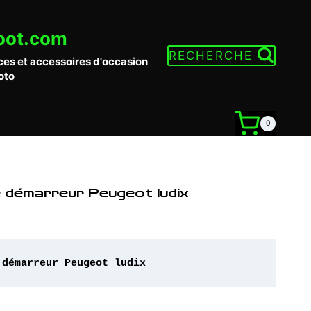
oot.com
RECHERCHE
ces et accessoires d'occasion
oto
0
e démarreur Peugeot ludix