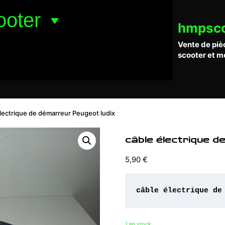
ooter
hmpsc
Vente de piè
scooter et m
lectrique de démarreur Peugeot ludix
câble électrique d
5,90
€
câble
1 en stock