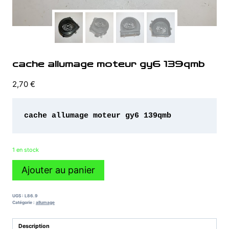
cache allumage moteur gy6 139qmb
2,70
€
cache allumage moteur gy6 139qmb 
1 en stock
quantité
Ajouter au panier
de
cache
allumage
UGS :
L86.9
moteur
Catégorie :
allumage
gy6
139qmb
Description