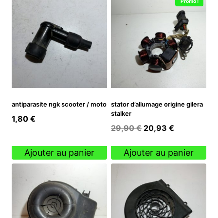
Promo !
antiparasite ngk scooter / moto
stator d’allumage origine gilera
stalker
1,80
€
Le
Le
29,90
€
20,93
€
prix
prix
initial
actuel
Ajouter au panier
Ajouter au panier
était :
est :
29,90 €.
20,93 €.