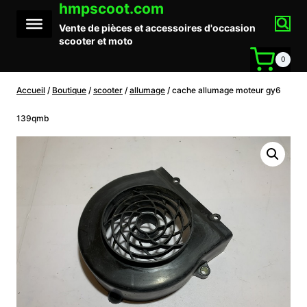
hmpscoot.com
Aller
au
Vente de pièces et accessoires d'occasion
contenu
scooter et moto
0
Accueil
/
Boutique
/
scooter
/
allumage
/
cache allumage moteur gy6
139qmb