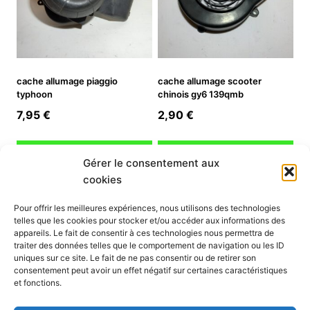
cache allumage piaggio
cache allumage scooter
typhoon
chinois gy6 139qmb
7,95
€
2,90
€
Ajouter au panier
Ajouter au panier
Gérer le consentement aux
cookies
INFORMATION
Pour offrir les meilleures expériences, nous utilisons des technologies
telles que les cookies pour stocker et/ou accéder aux informations des
Mon compte
appareils. Le fait de consentir à ces technologies nous permettra de
traiter des données telles que le comportement de navigation ou les ID
Nous contacter
uniques sur ce site. Le fait de ne pas consentir ou de retirer son
Mode paiement
consentement peut avoir un effet négatif sur certaines caractéristiques
Nos services
et fonctions.
Conditions générales de vente
Politique de confidentialité