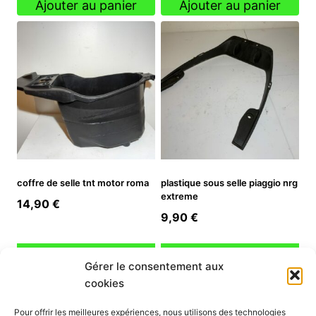
Ajouter au panier
Ajouter au panier
coffre de selle tnt motor roma
plastique sous selle piaggio nrg
extreme
14,90
€
9,90
€
Ajouter au panier
Ajouter au panier
Gérer le consentement aux
cookies
INFORMATION
Pour offrir les meilleures expériences, nous utilisons des technologies