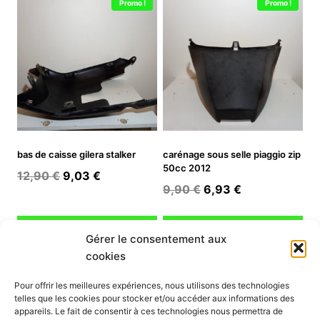
Promo !
Promo !
bas de caisse gilera stalker
carénage sous selle piaggio zip
50cc 2012
Le
Le
12,90
€
9,03
€
Le
Le
9,90
€
6,93
€
prix
prix
prix
prix
initial
actuel
initial
actuel
Ajouter au panier
Ajouter au panier
était :
est :
Gérer le consentement aux
était :
est :
12,90 €.
9,03 €.
cookies
9,90 €.
6,93 €.
INFORMATION
Pour offrir les meilleures expériences, nous utilisons des technologies
telles que les cookies pour stocker et/ou accéder aux informations des
Mon compte
appareils. Le fait de consentir à ces technologies nous permettra de