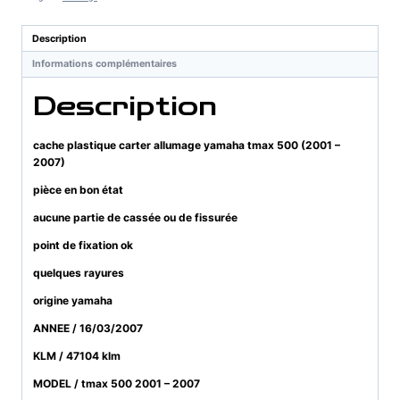
allumage
yamaha
Description
tmax
Informations complémentaires
500
(2001
Description
-
2007)
cache plastique carter allumage yamaha tmax 500 (2001 –
2007)
pièce en bon état
aucune partie de cassée ou de fissurée
point de fixation ok
quelques rayures
origine yamaha
ANNEE / 16/03/2007
KLM / 47104 klm
MODEL / tmax 500 2001 – 2007