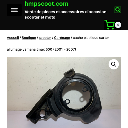
hmpscoot.com
Aller
au
Vente de pièces et accessoires d'occasion
contenu
scooter et moto
0
Accueil
/
Boutique
/
scooter
/
Carénage
/
cache plastique carter
allumage yamaha tmax 500 (2001 – 2007)