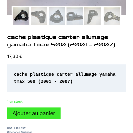
cache plastique carter allumage
yamaha tmax 500 (2001 – 2007)
17,30
€
cache plastique carter allumage yamaha 
tmax 500 (2001 - 2007)
1 en stock
quantité
Ajouter au panier
de
cache
plastique
UGS :
L194.137
carter
Catégorie :
Carénage