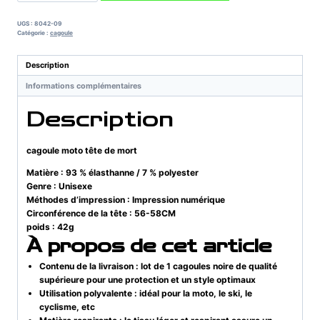
cagoule
moto
UGS :
8042-09
tête
Catégorie :
cagoule
de
mort
Description
Informations complémentaires
Description
cagoule moto tête de mort
Matière :
93 % élasthanne / 7 % polyester
Genre :
Unisexe
Méthodes d’impression :
Impression numérique
Circonférence de la tête :
56-58CM
poids : 42g
À propos de cet article
Contenu de la livraison : lot de 1 cagoules noire de qualité
supérieure pour une protection et un style optimaux
Utilisation polyvalente : idéal pour la moto, le ski, le
cyclisme, etc