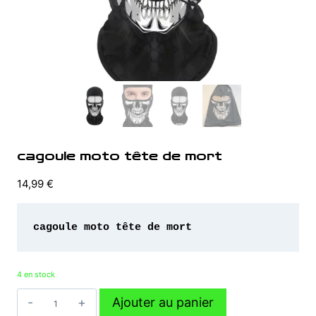
cagoule moto tête de mort
14,99
€
cagoule moto tête de mort 
4 en stock
quantité
Ajouter au panier
de