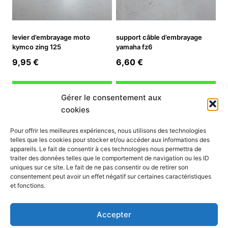
levier d’embrayage moto
support câble d’embrayage
kymco zing 125
yamaha fz6
9,95
€
6,60
€
Ajouter au panier
Ajouter au panier
Gérer le consentement aux
cookies
INFORMATION
Pour offrir les meilleures expériences, nous utilisons des technologies
telles que les cookies pour stocker et/ou accéder aux informations des
Mon compte
appareils. Le fait de consentir à ces technologies nous permettra de
traiter des données telles que le comportement de navigation ou les ID
Nous contacter
uniques sur ce site. Le fait de ne pas consentir ou de retirer son
Mode paiement
consentement peut avoir un effet négatif sur certaines caractéristiques
Nos services
et fonctions.
Conditions générales de vente
Politique de confidentialité
Accepter
Mentions légales
Politique de cookies (UE)