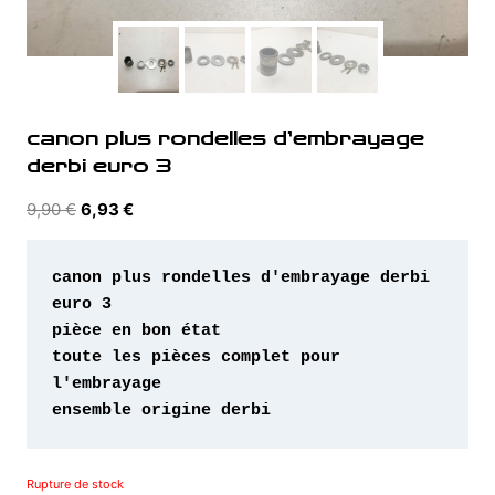
canon plus rondelles d’embrayage
derbi euro 3
Le
Le
9,90
€
6,93
€
prix
prix
initial
actuel
canon plus rondelles d'embrayage derbi 
était :
est :
euro 3

9,90 €.
6,93 €.
pièce en bon état 

toute les pièces complet pour 
l'embrayage 

ensemble origine derbi
Rupture de stock