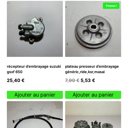
Promo !
récepteur d’embrayage suzuki
plateau presseur d’embrayage
gsxf 650
généric,ride,ksr,masai
Le
Le
25,40
€
7,90
€
5,53
€
prix
prix
initial
actuel
Ajouter au panier
Ajouter au panier
était :
est :
7,90 €.
5,53 €.