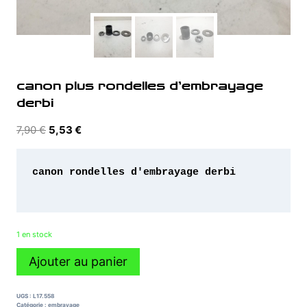
canon plus rondelles d’embrayage
derbi
Le
Le
7,90
€
5,53
€
prix
prix
initial
actuel
canon rondelles d'embrayage derbi 

était :
est :
7,90 €.
5,53 €.
1 en stock
quantité
Ajouter au panier
de
canon
plus
UGS :
L17.558
rondelles
Catégorie :
embrayage