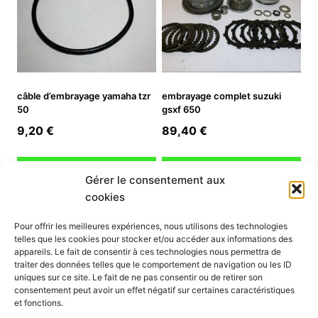
câble d’embrayage yamaha tzr
embrayage complet suzuki
50
gsxf 650
9,20
€
89,40
€
Ajouter au panier
Ajouter au panier
Gérer le consentement aux
cookies
INFORMATION
Pour offrir les meilleures expériences, nous utilisons des technologies
telles que les cookies pour stocker et/ou accéder aux informations des
Mon compte
appareils. Le fait de consentir à ces technologies nous permettra de
traiter des données telles que le comportement de navigation ou les ID
Nous contacter
uniques sur ce site. Le fait de ne pas consentir ou de retirer son
Mode paiement
consentement peut avoir un effet négatif sur certaines caractéristiques
Nos services
et fonctions.
Conditions générales de vente