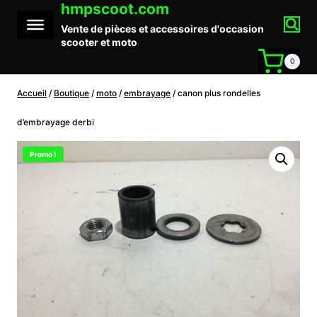
hmpscoot.com
Aller
au
Vente de pièces et accessoires d'occasion
contenu
scooter et moto
0
Accueil
/
Boutique
/
moto
/
embrayage
/
canon plus rondelles
d’embrayage derbi
Promo !