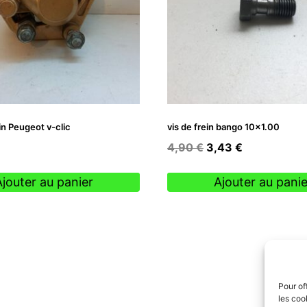
ein Peugeot v-clic
vis de frein bango 10×1.00
Le
Le
4,90
€
3,43
€
prix
prix
initial
actuel
Ajouter au panier
Ajouter au panie
était :
est :
4,90 €.
3,43 €.
Pour of
les coo