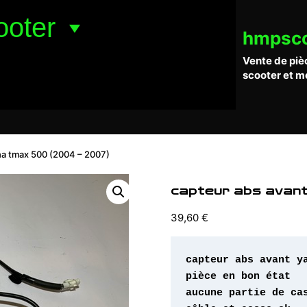
ooter
hmpsc
Vente de piè
scooter et m
ha tmax 500 (2004 – 2007)
capteur abs avan
39,60
€