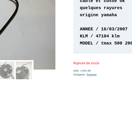
origine yamaha 

MODEL / tmax 500 20
Rupture de stock
UGS :
L194.59
Catégorie :
freinage