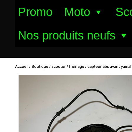
Aller
Promo
Moto
Sc
au
contenu
Nos produits neufs
Accueil
/
Boutique
/
scooter
/
freinage
/
capteur abs avant yama