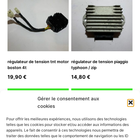
régulateur de tension tnt motor
régulateur de tension piaggio
boston 4t
typhoon / zip
19,90
€
14,80
€
Ajouter au panier
Ajouter au panier
Gérer le consentement aux
cookies
INFORMATION
Pour offrir les meilleures expériences, nous utilisons des technologies
telles que les cookies pour stocker et/ou accéder aux informations des
Mon compte
appareils. Le fait de consentir à ces technologies nous permettra de
traiter des données telles que le comportement de navigation ou les ID
Nous contacter