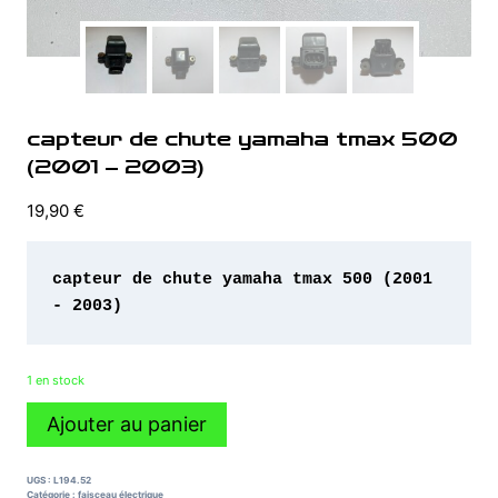
capteur de chute yamaha tmax 500
(2001 – 2003)
19,90
€
capteur de chute yamaha tmax 500 (2001 
- 2003)
1 en stock
quantité
Ajouter au panier
de
capteur
de
UGS :
L194.52
chute
Catégorie :
faisceau électrique