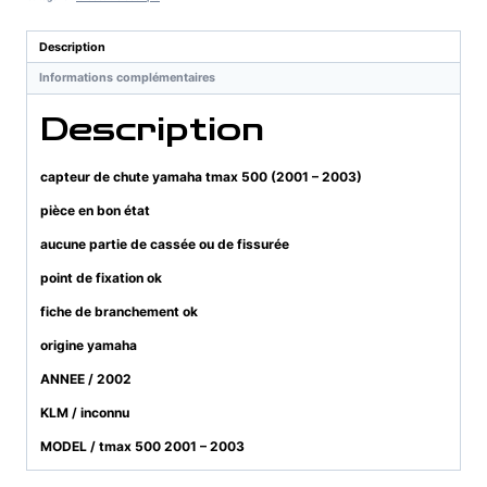
yamaha
tmax
Description
500
Informations complémentaires
(2001
-
Description
2003)
capteur de chute yamaha tmax 500 (2001 – 2003)
pièce en bon état
aucune partie de cassée ou de fissurée
point de fixation ok
fiche de branchement ok
origine yamaha
ANNEE / 2002
KLM / inconnu
MODEL / tmax 500 2001 – 2003