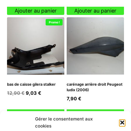
prix
prix
prix
prix
initial
actuel
initial
actuel
Ajouter au panier
Ajouter au panier
était :
est :
était :
est :
Promo !
12,90 €.
9,03 €.
9,90 €.
6,93 €.
bas de caisse gilera stalker
carénage arrière droit Peugeot
ludix (2006)
Le
Le
12,90
€
9,03
€
7,90
€
prix
prix
initial
actuel
Ajouter au panier
Ajouter au panier
était :
est :
Gérer le consentement aux
12,90 €.
9,03 €.
cookies