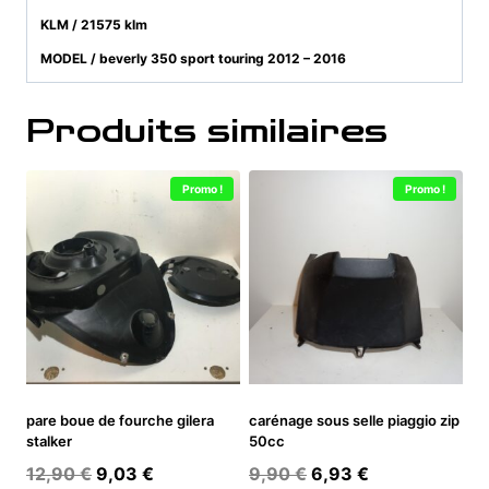
KLM / 21575 klm
MODEL / beverly 350 sport touring 2012 – 2016
Produits similaires
Promo !
Promo !
pare boue de fourche gilera
carénage sous selle piaggio zip
stalker
50cc
Le
Le
Le
Le
12,90
€
9,03
€
9,90
€
6,93
€