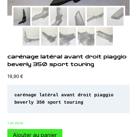
carénage latéral avant droit piaggio
beverly 350 sport touring
19,90
€
carénage latéral avant droit piaggio 
beverly 350 sport touring 
1 en stock
quantité
Ajouter au panier