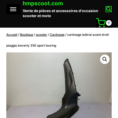
hmpscoot.com
Aller
au
Vente de pièces et accessoires d'occasion
contenu
scooter et moto
0
Accueil
/
Boutique
/
scooter
/
Carénage
/
carénage latéral avant droit
piaggio beverly 350 sport touring