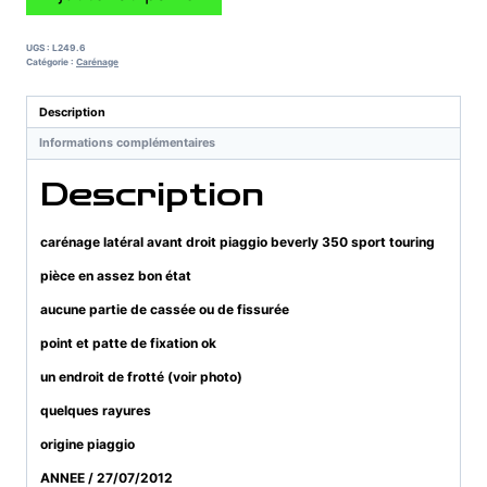
de
carénage
latéral
UGS :
L249.6
avant
Catégorie :
Carénage
droit
piaggio
Description
beverly
Informations complémentaires
350
sport
Description
touring
carénage latéral avant droit piaggio beverly 350 sport touring
pièce en assez bon état
aucune partie de cassée ou de fissurée
point et patte de fixation ok
un endroit de frotté (voir photo)
quelques rayures
origine piaggio
ANNEE / 27/07/2012