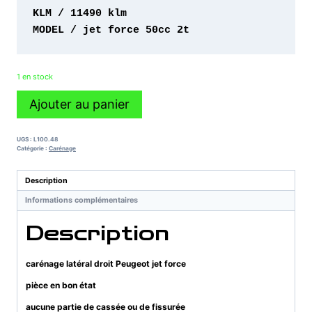
MODEL / jet force 50cc 2t
1 en stock
quantité
Ajouter au panier
de
carénage
latéral
UGS :
L100.48
droit
Catégorie :
Carénage
Peugeot
jet
Description
force
Informations complémentaires
Description
carénage latéral droit Peugeot jet force
pièce en bon état
aucune partie de cassée ou de fissurée