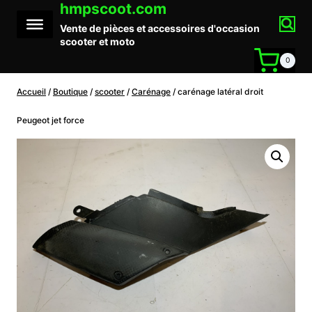
hmpscoot.com
Aller
au
Vente de pièces et accessoires d'occasion
contenu
scooter et moto
0
Accueil
/
Boutique
/
scooter
/
Carénage
/
carénage latéral droit
Peugeot jet force