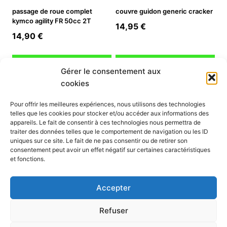
passage de roue complet
couvre guidon generic cracker
kymco agility FR 50cc 2T
14,95
€
14,90
€
Ajouter au panier
Ajouter au panier
Gérer le consentement aux
cookies
INFORMATION
Pour offrir les meilleures expériences, nous utilisons des technologies
telles que les cookies pour stocker et/ou accéder aux informations des
Mon compte
appareils. Le fait de consentir à ces technologies nous permettra de
traiter des données telles que le comportement de navigation ou les ID
Nous contacter
uniques sur ce site. Le fait de ne pas consentir ou de retirer son
Mode paiement
consentement peut avoir un effet négatif sur certaines caractéristiques
Nos services
et fonctions.
Conditions générales de vente
Politique de confidentialité
Accepter
Mentions légales
Politique de cookies (UE)
Refuser