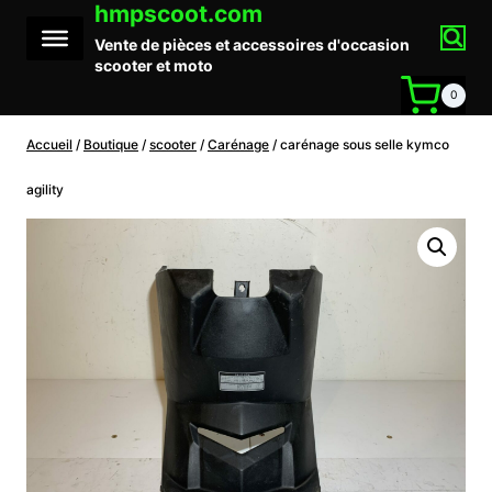
hmpscoot.com
Aller
au
Vente de pièces et accessoires d'occasion
contenu
scooter et moto
0
Accueil
/
Boutique
/
scooter
/
Carénage
/
carénage sous selle kymco
agility